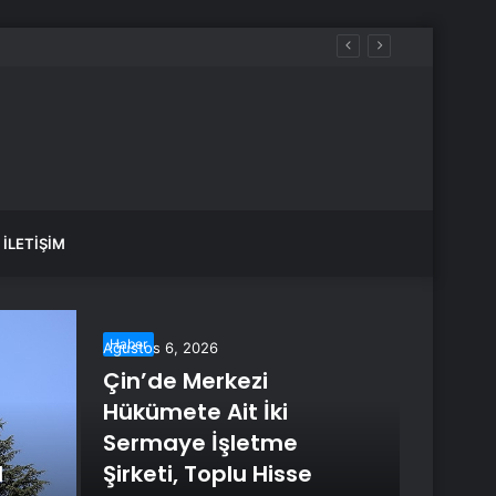
arşısına çıkmıyor
İLETIŞIM
Haber
Haber
Ağustos 6, 2026
Çin’de Merkezi
Hükümete Ait İki
Sermaye İşletme
l
Şirketi, Toplu Hisse