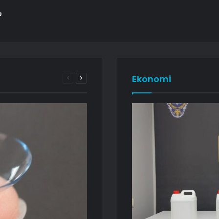
e
Ekonomi
Önceki
Sonraki
sayfa
sayfa