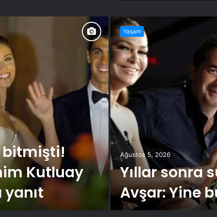
Yaşam
ı bitmişti!
Ağustos 5, 2026
him Kutluay
Yıllar sonra 
a yanıt
Avşar: Yine 