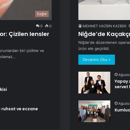
Sağlık
0
0
MEHMET HAZBİN KAZBEK
r: Çizilen lensler
Niğde’de Kaçakçı
Niğde'de düzenlenen operasy
ürün ele geçirildi.
orunlardan biri çizilme ve
anılamaz…
Devamını Oku »
Ağusto
Yapay z
servet
kisi
Ağusto
 ruhsat ve eczane
Kumluca