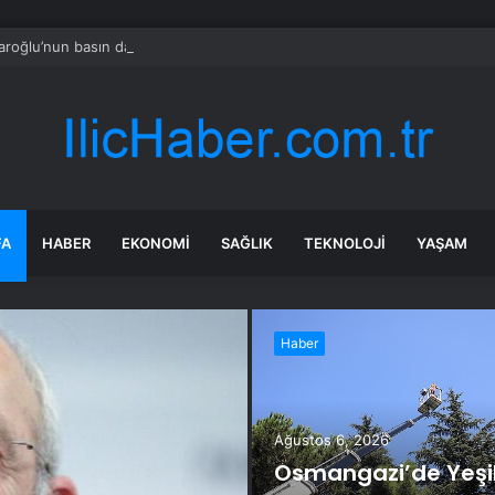
daroğlu’nun basın danışmanı: Ses tellerindeki problem nedeniyle basının k
FA
HABER
EKONOMI
SAĞLIK
TEKNOLOJI
YAŞAM
Haber
Ağustos 6, 2026
Osmangazi’de Yeşi