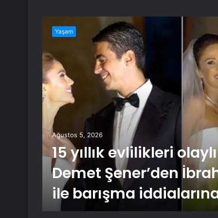
Yaşam
Ağustos 5, 2026
 HD
15 yıllık evlilikleri olayl
Demet Şener’den İbra
ile barışma iddiaların