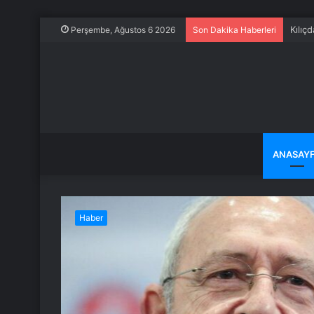
Kılıç
Perşembe, Ağustos 6 2026
Son Dakika Haberleri
ANASAY
Haber
ye