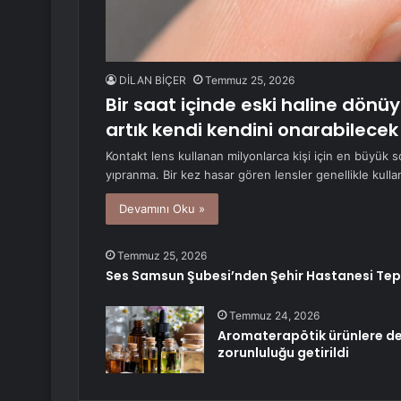
DİLAN BİÇER
Temmuz 25, 2026
Bir saat içinde eski haline dönüyo
artık kendi kendini onarabilecek
Kontakt lens kullanan milyonlarca kişi için en büyük s
yıpranma. Bir kez hasar gören lensler genellikle kull
Devamını Oku »
Temmuz 25, 2026
Ses Samsun Şubesi’nden Şehir Hastanesi Tep
Temmuz 24, 2026
Aromaterapötik ürünlere de
zorunluluğu getirildi