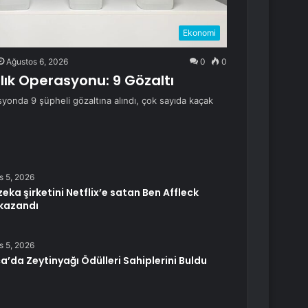
Ekonomi
Ağustos 6, 2026
0
0
lık Operasyonu: 9 Gözaltı
onda 9 şüpheli gözaltına alındı, çok sayıda kaçak
s 5, 2026
eka şirketini Netflix’e satan Ben Affleck
 kazandı
s 5, 2026
’da Zeytinyağı Ödülleri Sahiplerini Buldu