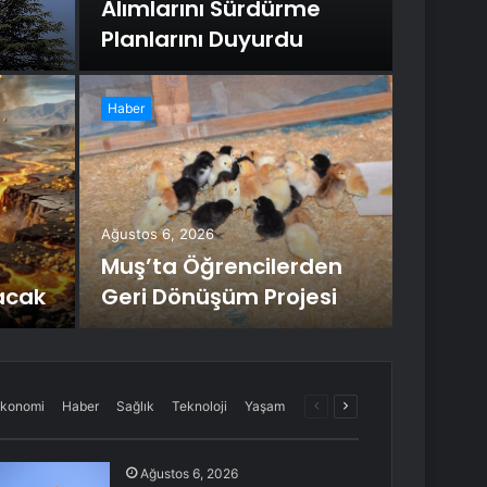
Alımlarını Sürdürme
Planlarını Duyurdu
Haber
Ağustos 6
Ked
Kurt
Ağustos 6, 2026
Muş’ta Öğrencilerden
Anadolu Ün
racak
Geri Dönüşüm Projesi
tarafından 
Önceki
Sonraki
konomi
Haber
Sağlık
Teknoloji
Yaşam
sayfa
sayfa
Ağustos 6, 2026