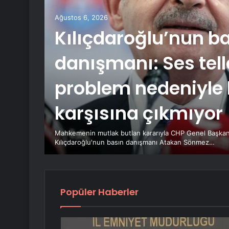
,
Ağustos 6, 2026
Kılıçdaroğlu’nun b
danışmanı: Ses tell
problem nedeniyle 
karşısına çıkmıyor
üpheli
Mahkemenin mutlak butlan kararıyla CHP Genel Başkan
Kılıçdaroğlu'nun basın danışmanı Atakan Sönmez…
Popüler Haberler