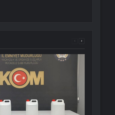
Önceki
Sonraki
sayfa
sayfa