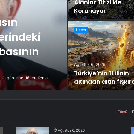
Alanlar Titizlikle
Korunuyor
asın
Haber
erindeki
basının
Ağustos 6, 2026
Türkiye’nin 11 ilinin
lığı görevine dönen Kemal
altından altın fışkı
Tümü
E
Ağustos 6, 2026