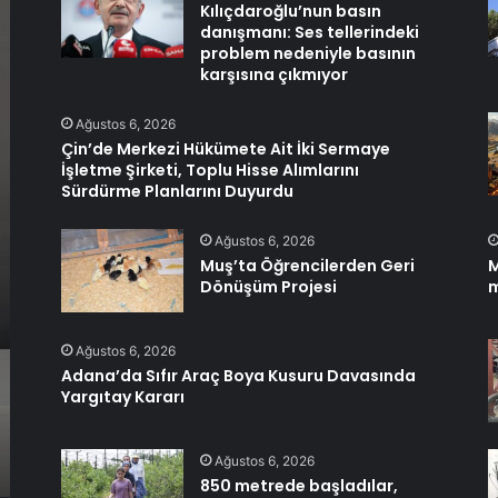
Kılıçdaroğlu’nun basın
danışmanı: Ses tellerindeki
problem nedeniyle basının
karşısına çıkmıyor
Ağustos 6, 2026
Çin’de Merkezi Hükümete Ait İki Sermaye
İşletme Şirketi, Toplu Hisse Alımlarını
Sürdürme Planlarını Duyurdu
Ağustos 6, 2026
Muş’ta Öğrencilerden Geri
M
Dönüşüm Projesi
m
Ağustos 6, 2026
Adana’da Sıfır Araç Boya Kusuru Davasında
Yargıtay Kararı
Ağustos 6, 2026
850 metrede başladılar,