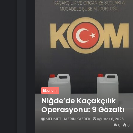
Ekonomi
Niğde’de Kaçakçılık
Operasyonu: 9 Gözaltı
MEHMET HAZBİN KAZBEK
Ağustos 6, 2026
0
0