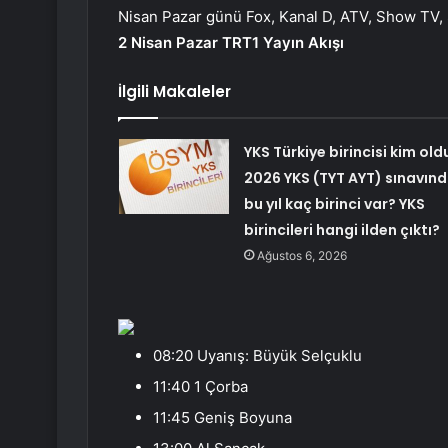
Nisan Pazar günü Fox, Kanal D, ATV, Show TV, S
2 Nisan Pazar TRT1 Yayın Akışı
İlgili Makaleler
YKS Türkiye birincisi kim old
2026 YKS (TYT AYT) sınavın
bu yıl kaç birinci var? YKS
birincileri hangi ilden çıktı?
Ağustos 6, 2026
08:20 Uyanış: Büyük Selçuklu
11:40 1 Çorba
11:45 Geniş Boyuna