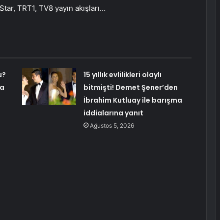
tar, TRT1, TV8 yayın akışları…
u?
15 yıllık evlilikleri olaylı
da
bitmişti! Demet Şener’den
İbrahim Kutluay ile barışma
iddialarına yanıt
Ağustos 5, 2026