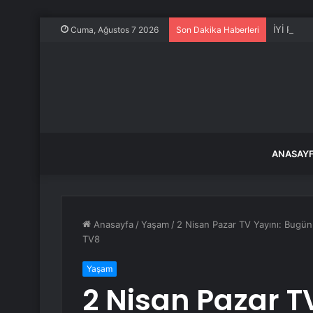
İYİ Parti
Cuma, Ağustos 7 2026
Son Dakika Haberleri
ANASAY
Anasayfa
/
Yaşam
/
2 Nisan Pazar TV Yayını: Bugün
TV8
Yaşam
2 Nisan Pazar T