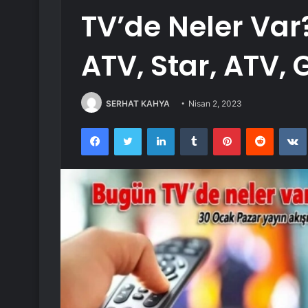
TV’de Neler Var
ATV, Star, ATV, 
SERHAT KAHYA
Nisan 2, 2023
Facebook
Twitter
LinkedIn
Tumblr
Pinterest
Reddit