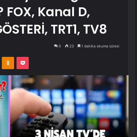
? FOX, Kanal D,
GÖSTERİ, TRT1, TV8
0
23
1 dakika okuma süresi
VKontakte
Odnoklassniki
Pocket