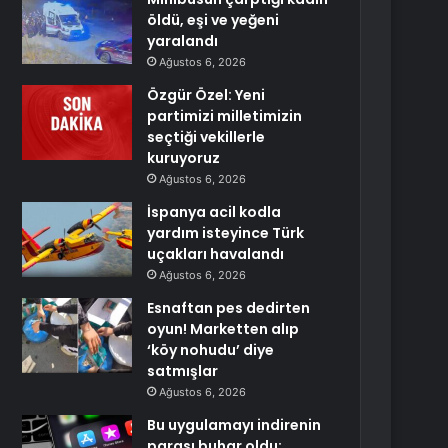
öldü, eşi ve yeğeni
yaralandı
Ağustos 6, 2026
Özgür Özel: Yeni
partimizi milletimizin
seçtiği vekillerle
kuruyoruz
Ağustos 6, 2026
İspanya acil kodla
yardım isteyince Türk
uçakları havalandı
Ağustos 6, 2026
Esnaftan pes dedirten
oyun! Marketten alıp
‘köy nohudu’ diye
satmışlar
Ağustos 6, 2026
Bu uygulamayı indirenin
parası buhar oldu: