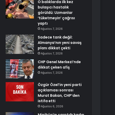
O balıklarda ilk kez
bulaşıcı hastalık
görüldü: Uzmanlar
‘tüketmeyin’ çağrısı
yaptı
Ağustos 7, 2026
Sadece tank değil:
Almanya’nın yeni savaş
planı dikkat çekti
Ağustos 7, 2026
CHP Genel Merkezi’nde
dikkat çeken afiş
Ağustos 7, 2026
Özgür Özel’in yeni parti
açıklaması sonrası
Murat Bakan, CHP’den
istifa etti
Ağustos 6, 2026
Minibüsün çarptığı kadın