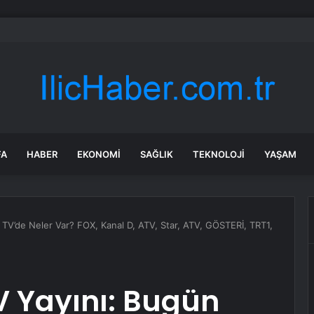
, Kurtulmuş ile yapacağı “çerçeve yasa” görüşmesinin detaylarını açıklaya
FA
HABER
EKONOMI
SAĞLIK
TEKNOLOJI
YAŞAM
 TV’de Neler Var? FOX, Kanal D, ATV, Star, ATV, GÖSTERİ, TRT1,
V Yayını: Bugün