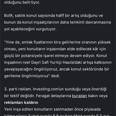
olduğunu belirtiyor.
BofA, satılık konut sayısında hafif bir artış olduğunu ve
bunun da konut inşaatçılarının daha temkinli davranmasına
yol açabileceğini vurguluyor.
“Yine de, emlak fiyatlarının kira gelirlerine oranının yüksek
olması, yeni konutların inşasından elde edilecek kâr için
güçlü bir potansiyele işaret etmeye devam ediyor. Konut
inşaatının reel Gayri Safi Yurtiçi Hasıla’daki artışa katkısının
yavaşlayacağını öngörüyoruz, ancak konut sektöründe bir
gerileme öngörmüyoruz” dedi.
3. parti reklam. Investing.com’un sunduğu veya önerdiği
bir teklif değildir. Feragat detaylarına
buradan
bakın veya
reklamları kaldırın
Yeni inşa edilen konutların satılmadan önce piyasada
kalma süresi Şubat ayında 8,8 ay iken Mart ayında 8,3 aya