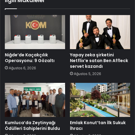
İlgili Makaleler
Niğde’de Kaçakçılık
Yapay zeka şirketini
Operasyonu: 9 Gözaltı
Netflix’e satan Ben Affleck
servet kazandı
Ağustos 6, 2026
Ağustos 5, 2026
Kumluca’da Zeytinyağı
Emlak Konut’tan İlk Sukuk
Ödülleri Sahiplerini Buldu
İhracı