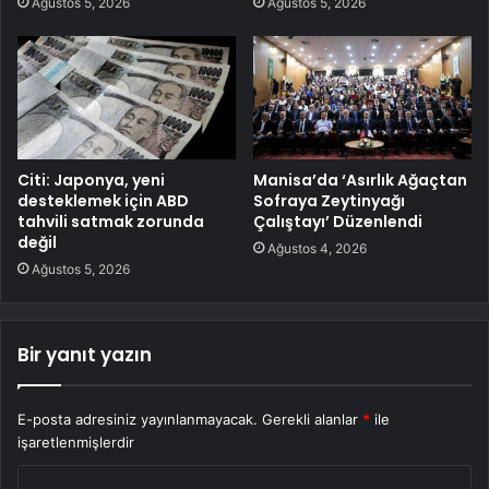
Ağustos 5, 2026
Ağustos 5, 2026
Citi: Japonya, yeni
Manisa’da ‘Asırlık Ağaçtan
desteklemek için ABD
Sofraya Zeytinyağı
tahvili satmak zorunda
Çalıştayı’ Düzenlendi
değil
Ağustos 4, 2026
Ağustos 5, 2026
Bir yanıt yazın
E-posta adresiniz yayınlanmayacak.
Gerekli alanlar
*
ile
işaretlenmişlerdir
Y