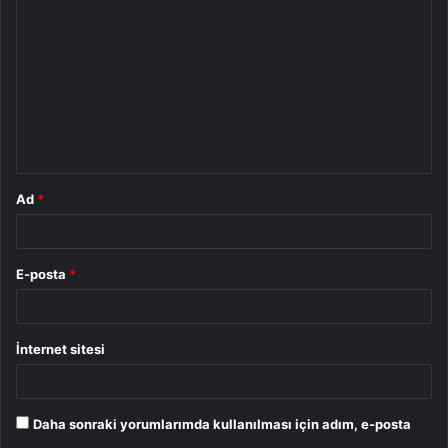
o
r
u
m
*
Ad
*
E-posta
*
İnternet sitesi
Daha sonraki yorumlarımda kullanılması için adım, e-posta