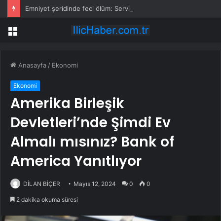
Emniyet şeridinde feci ölüm: Servis şoförüne midibüs çarptı
Menü
Anasayfa
/
Ekonomi
Ekonomi
Amerika Birleşik
Devletleri’nde Şimdi Ev
Almalı mısınız? Bank of
America Yanıtlıyor
DİLAN BİÇER
Mayıs 12, 2024
0
0
2 dakika okuma süresi