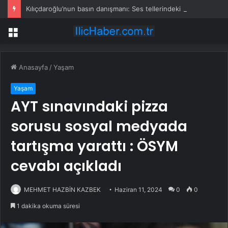
Kılıçdaroğlu’nun basın danışmanı: Ses tellerindeki problem nedeniyle basının karşısına çıkmıyor
Menü
Anasayfa
/
Yaşam
Yaşam
AYT sınavındaki pizza
sorusu sosyal medyada
tartışma yarattı : ÖSYM
cevabı açıkladı
MEHMET HAZBİN KAZBEK
Haziran 11, 2024
0
0
1 dakika okuma süresi