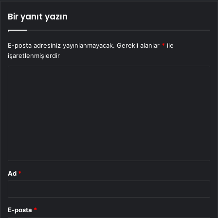
Bir yanıt yazın
E-posta adresiniz yayınlanmayacak.
Gerekli alanlar
*
ile
işaretlenmişlerdir
Y
o
r
u
m
*
Ad
*
E-posta
*