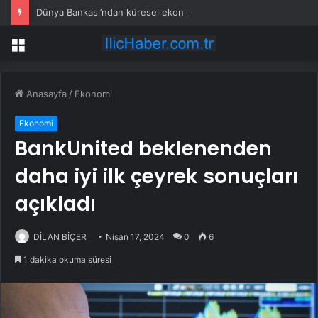
Dünya Bankası’ndan küresel ekonomik kriz uyarısı
Menü
Anasayfa
/
Ekonomi
Ekonomi
BankUnited beklenenden
daha iyi ilk çeyrek sonuçları
açıkladı
DİLAN BİÇER
Nisan 17, 2024
0
6
1 dakika okuma süresi