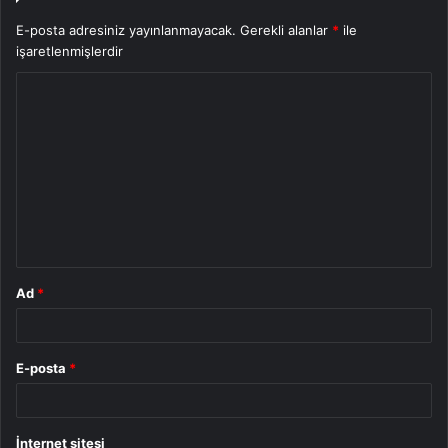
E-posta adresiniz yayınlanmayacak.
Gerekli alanlar
*
ile
işaretlenmişlerdir
Y
o
r
u
m
*
Ad
*
E-posta
*
İnternet sitesi