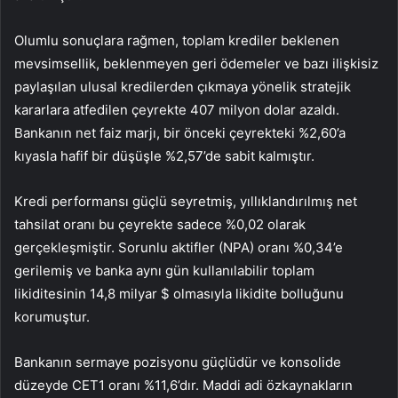
Olumlu sonuçlara rağmen, toplam krediler beklenen
mevsimsellik, beklenmeyen geri ödemeler ve bazı ilişkisiz
paylaşılan ulusal kredilerden çıkmaya yönelik stratejik
kararlara atfedilen çeyrekte 407 milyon dolar azaldı.
Bankanın net faiz marjı, bir önceki çeyrekteki %2,60’a
kıyasla hafif bir düşüşle %2,57’de sabit kalmıştır.
Kredi performansı güçlü seyretmiş, yıllıklandırılmış net
tahsilat oranı bu çeyrekte sadece %0,02 olarak
gerçekleşmiştir. Sorunlu aktifler (NPA) oranı %0,34’e
gerilemiş ve banka aynı gün kullanılabilir toplam
likiditesinin 14,8 milyar $ olmasıyla likidite bolluğunu
korumuştur.
Bankanın sermaye pozisyonu güçlüdür ve konsolide
düzeyde CET1 oranı %11,6’dır. Maddi adi özkaynakların