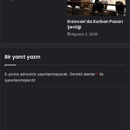
Erzincan’da Kurban Pazarı
Şenliği
Ağustos 3, 2026
Bir yanıt yazın
E-posta adresiniz yayınlanmayacak.
Gerekli alanlar
*
ile
işaretlenmişlerdir
Y
o
r
u
m