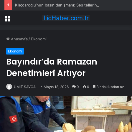
Kılıçdaroğlu’nun basın danışmanı: Ses tellerindeki problem nedeniyle basının karşısına çıkmıyor
Menü
Anasayfa
/
Ekonomi
Ekonomi
Bayındır’da Ramazan
Denetimleri Artıyor
ÜMİT SAVĞA
Mayıs 18, 2026
0
0
Bir dakikadan az