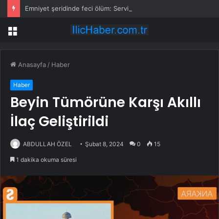
Emniyet şeridinde feci ölüm: Servis şoförüne midibüs çarptı
Menü
Anasayfa
/
Haber
Haber
Beyin Tümörüne Karşı Akıllı
İlaç Geliştirildi
ABDULLAH ÖZEL
Şubat 8, 2024
0
15
1 dakika okuma süresi