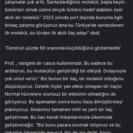
çalışmalar çok arttı. Sentezlediğimiz molekül, başta beyin
tümörleri olmak üzere birçok tümörü hedef alabilen özel
akıllı bir molekül.” 2023 yılında yurt dışında bununla ilgili
birkaç çalışma görüyoruz ama bu Türkiye’de sentezlenen
ilk molekül, bu türden ilk akıllı ilaç adayı” dedi.
‘Tümörün yüzde 60 oranında küçüldüğünü gözlemledik’
Prof. , rastgele bir casus kullanılmadı. Bu sadece bu
antikorun, bu molekülün geliştirdiği bir etkiydi. Dolayısıyla
çok umut verici.” Biz bunun bir ilaç, bir molekül olduğunu
düşünüyoruz. Üstelik hiçbir yan etkisi olmayan bir ilaçtır.
Normal hücrelere olumsuz bir etkisinin olmadığını da
görüyoruz. Bu aşamadan sonra bunu ilaca dönüştürmeyi
planlıyoruz. Amacımız tamamen milli ve yerli bir ilaç
geliştirmek. Bu ilacı kendi imkanlarımızla ülkemizde
geliştireceğiz. “Biz bunu pazara sunmak istiyoruz ve bu
imkanlar ülkemizde mevcut. Hiç de zor değil. İlacın