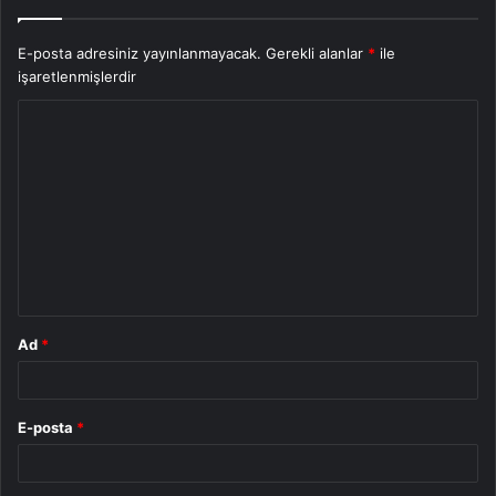
E-posta adresiniz yayınlanmayacak.
Gerekli alanlar
*
ile
işaretlenmişlerdir
Y
o
r
u
m
*
Ad
*
E-posta
*