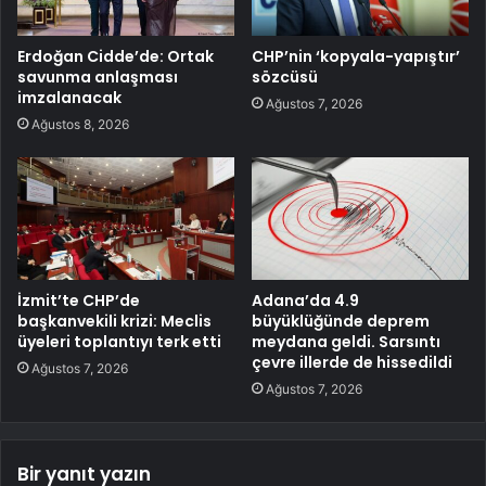
Erdoğan Cidde’de: Ortak
CHP’nin ‘kopyala-yapıştır’
savunma anlaşması
sözcüsü
imzalanacak
Ağustos 7, 2026
Ağustos 8, 2026
İzmit’te CHP’de
Adana’da 4.9
başkanvekili krizi: Meclis
büyüklüğünde deprem
üyeleri toplantıyı terk etti
meydana geldi. Sarsıntı
çevre illerde de hissedildi
Ağustos 7, 2026
Ağustos 7, 2026
Bir yanıt yazın