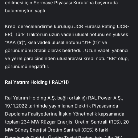
edilmesi için Sermaye Piyasası Kurulu’na başvuruda
bulunmuştur. yaptı.
Kredi derecelendirme kuruluşu JCR Eurasia Rating (JCR-
ER), Türk Traktör’ün uzun vadeli ulusal notunu en yüksek
“AAA (tr)”, kısa vadeli ulusal notunu “J1+ (tr)” ve
görünümünü Stabil olarak belirledi. . Uzun vadeli yabancı
ve yerel para cinsinden uluslararası kredi notu “BB” olup,
görünümü negatiftir.
Ral Yatırım Holding (
RALYH
)
Ral Yatırım Holding A.Ş. bağlı ortaklığı RAL Power A.Ş.,
19.11.2022 tarihinde yayımlanan Elektrik Piyasasında
Depolama Faaliyetlerine İlişkin Yönetmelik kapsamında
toplam 234 MW Rüzgar Enerjisi Üretim Santrali (RES), 20
MW Güneş Enerjisi Üretim Santrali (GES) 6 farklı
Depolamalı Elektrik Üretim Tesisi Projesi için. ) ile 254