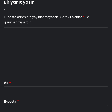
Bir yanıt yazın
E-posta adresiniz yayınlanmayacak.
Gerekli alanlar
*
ile
işaretlenmişlerdir
Y
o
r
u
m
*
Ad
*
E-posta
*