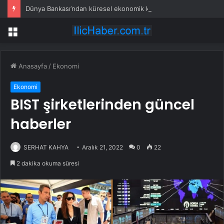
Dünya Bankası’ndan küresel ekonomik kriz uyarısı
Menü
Anasayfa
/
Ekonomi
Ekonomi
BIST şirketlerinden güncel
haberler
SERHAT KAHYA
Aralık 21, 2022
0
22
2 dakika okuma süresi