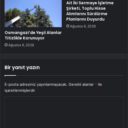
Ait İki Sermaye İşletme
Şirketi, Toplu Hisse
Alımlarını Sürdürme
Planlarını Duyurdu
Ağustos 6, 2026
Osmangazi’de Yeşil Alanlar
Titizlikle Korunuyor
Ağustos 6, 2026
Bir yanıt yazın
E-posta adresiniz yayınlanmayacak.
Gerekli alanlar
*
ile
işaretlenmişlerdir
Y
o
r
u