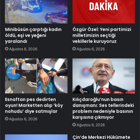
Minibüsün çarptığı kadın
Özgür Özel: Yeni partimizi
öldü, eşi ve yeğeni
milletimizin seçtiği
yaralandı
vekillerle kuruyoruz
Ağustos 6, 2026
Ağustos 6, 2026
Esnaftan pes dedirten
Kılıçdaroğlu’nun basın
oyun! Marketten alıp ‘köy
danışmanı: Ses tellerindeki
nohudu’ diye satmışlar
problem nedeniyle basının
karşısına çıkmıyor
Ağustos 6, 2026
Ağustos 6, 2026
Çin’de Merkezi Hükümete