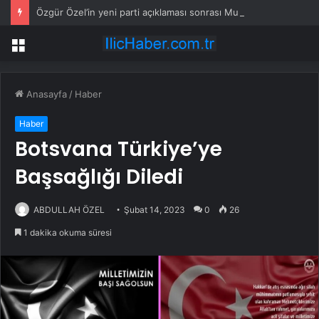
Özgür Özel’in yeni parti açıklaması sonrası Murat Bakan, CHP’den istifa etti
Menü
Anasayfa
/
Haber
Haber
Botsvana Türkiye’ye
Başsağlığı Diledi
ABDULLAH ÖZEL
Şubat 14, 2023
0
26
1 dakika okuma süresi