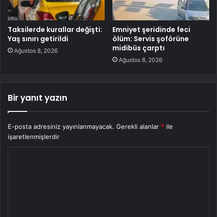
Taksilerde kurallar değişti:
Emniyet şeridinde feci
Yaş sınırı getirildi
ölüm: Servis şoförüne
midibüs çarptı
Ağustos 8, 2026
Ağustos 8, 2026
Bir yanıt yazın
E-posta adresiniz yayınlanmayacak.
Gerekli alanlar
*
ile
işaretlenmişlerdir
Y
o
r
u
m