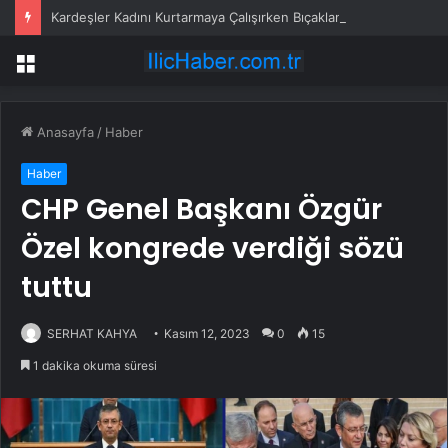
Kardeşler Kadını Kurtarmaya Çalışırken Bıçaklandı
Menü
Anasayfa
/
Haber
Haber
CHP Genel Başkanı Özgür
Özel kongrede verdiği sözü
tuttu
SERHAT KAHYA
Kasım 12, 2023
0
15
1 dakika okuma süresi