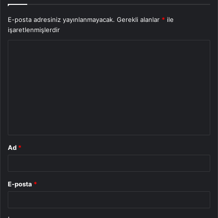
E-posta adresiniz yayınlanmayacak.
Gerekli alanlar
*
ile
işaretlenmişlerdir
Y
o
r
u
m
*
Ad
*
E-posta
*