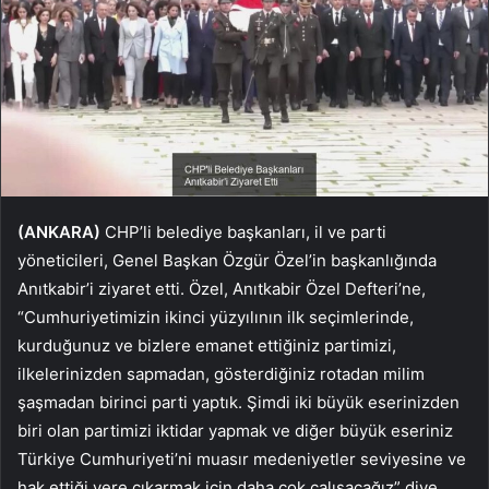
(ANKARA)
CHP’li belediye başkanları, il ve parti
yöneticileri, Genel Başkan Özgür Özel’in başkanlığında
Anıtkabir’i ziyaret etti. Özel, Anıtkabir Özel Defteri’ne,
“Cumhuriyetimizin ikinci yüzyılının ilk seçimlerinde,
kurduğunuz ve bizlere emanet ettiğiniz partimizi,
ilkelerinizden sapmadan, gösterdiğiniz rotadan milim
şaşmadan birinci parti yaptık. Şimdi iki büyük eserinizden
biri olan partimizi iktidar yapmak ve diğer büyük eseriniz
Türkiye Cumhuriyeti’ni muasır medeniyetler seviyesine ve
hak ettiği yere çıkarmak için daha çok çalışacağız” diye