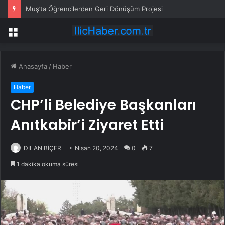
Muş’ta Öğrencilerden Geri Dönüşüm Projesi
Menü
Anasayfa
/
Haber
Haber
CHP’li Belediye Başkanları
Anıtkabir’i Ziyaret Etti
DİLAN BİÇER
Nisan 20, 2024
0
7
1 dakika okuma süresi