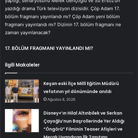
yaptığı, senaryosunu Melek Gençoğlu ve Su Ersöz’ün
yazdığı drama Türk televizyon dizisidir. Çöp Adam 17.
bölüm fragmanı yayınlandı mı? Çöp Adam yeni bölüm
fragmanı yayınlandı mı? Dizinin 17. bölüm fragmanı ne
zaman yayınlanacak?
17. BÖLÜM FRAGMANI YAYINLANDI MI?
İlgili Makaleler
Keşan eski İlçe Millî Eğitim Müdürü
vefatının yıl dönümünde anıldı
Ağustos 8, 2026
Disney+’ın Hilal Altınbilek ve Serkan
Çayoğlu’nun Başrollerinde Yer Aldığı
“Öngörü” Filminin Teaser Afişleri ve
Merak Uyandıran İlk Tanıtımı