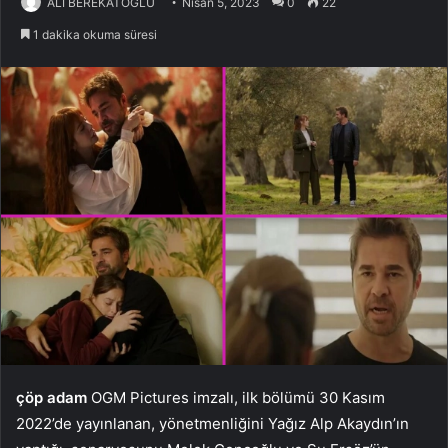
ALİ BEREKATOĞLU
Nisan 5, 2023
0
22
1 dakika okuma süresi
çöp adam
OGM Pictures imzalı, ilk bölümü 30 Kasım
2022’de yayınlanan, yönetmenliğini Yağız Alp Akaydın’ın