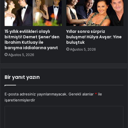
15 yıllık evlilikleri olaylı
Yıllar sonra sürpriz
bitmişti! Demet Şener’den
buluşma! Hülya Avşar: Yine
İbrahim Kutluay ile
buluştuk
barışma iddialarına yanıt
Ağustos 5, 2026
Ağustos 5, 2026
Bir yanıt yazın
E-posta adresiniz yayınlanmayacak.
Gerekli alanlar
*
ile
işaretlenmişlerdir
Y
o
r