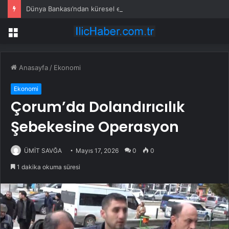
Dünya Bankası’ndan küresel ekonomik kriz uyarısı
Menü
Anasayfa
/
Ekonomi
Ekonomi
Çorum’da Dolandırıcılık
Şebekesine Operasyon
ÜMİT SAVĞA
Mayıs 17, 2026
0
0
1 dakika okuma süresi