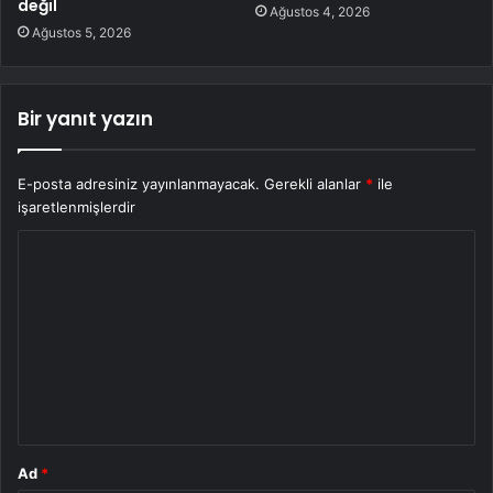
değil
Ağustos 4, 2026
Ağustos 5, 2026
Bir yanıt yazın
E-posta adresiniz yayınlanmayacak.
Gerekli alanlar
*
ile
işaretlenmişlerdir
Y
o
r
u
m
*
Ad
*