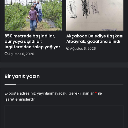
850 metrede başladılar,
Akçakoca Belediye Başkanı
dünyaya açıldılar:
Albayrak, gözaltına alındı
İngiltere’den talep yağıyor
Ağustos 6, 2026
Ağustos 6, 2026
Bir yanıt yazın
E-posta adresiniz yayınlanmayacak.
Gerekli alanlar
*
ile
işaretlenmişlerdir
Y
o
r