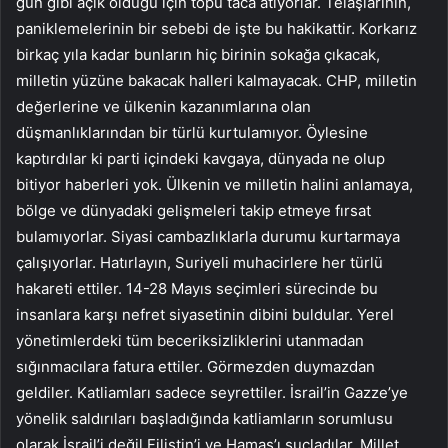
gün gibi açık olduğu için topu taca atıyorlar. Telaşlarının,
paniklemelerinin bir sebebi de işte bu hakikattir. Korkarız
birkaç yıla kadar bunların hiç birinin sokağa çıkacak,
milletin yüzüne bakacak halleri kalmayacak. CHP, milletin
değerlerine ve ülkenin kazanımlarına olan
düşmanlıklarından bir türlü kurtulamıyor. Öylesine
kaptırdılar ki parti içindeki kavgaya, dünyada ne olup
bitiyor haberleri yok. Ülkenin ve milletin halini anlamaya,
bölge ve dünyadaki gelişmeleri takip etmeye fırsat
bulamıyorlar. Siyasi cambazlıklarla durumu kurtarmaya
çalışıyorlar. Hatırlayın, Suriyeli muhacirlere her türlü
hakareti ettiler. 14-28 Mayıs seçimleri sürecinde bu
insanlara karşı nefret siyasetinin dibini buldular. Yerel
yönetimlerdeki tüm beceriksizliklerini utanmadan
sığınmacılara fatura ettiler. Görmezden duymazdan
geldiler. Katliamları sadece seyrettiler. İsrail’in Gazze’ye
yönelik saldırıları başladığında katliamların sorumlusu
olarak İsrail’i değil Filistin’i ve Hamas’ı suçladılar. Millet