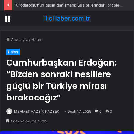
Kılıçdaroğlu’nun basın danışmanı: Ses tellerindeki problem nedeniyle basının karşısına çıkmıyor
Menü
Anasayfa
/
Haber
Haber
Cumhurbaşkanı Erdoğan:
“Bizden sonraki nesillere
güçlü bir Türkiye mirası
bırakacağız”
MEHMET HAZBİN KAZBEK
Ocak 17, 2025
0
0
3 dakika okuma süresi