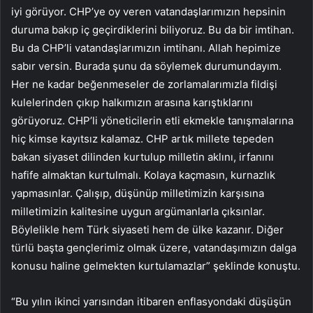
iyi görüyor. CHP’ye oy veren vatandaşlarımızın hepsinin
duruma bakıp iç geçirdiklerini biliyoruz. Bu da bir imtihan.
Bu da CHP’li vatandaşlarımızın imtihanı. Allah hepimize
sabır versin. Burada şunu da söylemek durumundayım.
Her ne kadar beğenmeseler de zorlamalarımızla fildişi
kulelerinden çıkıp halkımızın arasına karıştıklarını
görüyoruz. CHP’li yöneticilerin etli ekmekle tanışmalarına
hiç kimse kayıtsız kalamaz. CHP artık millete tepeden
bakan siyaset dilinden kurtulup milletin aklını, irfanını
hafife almaktan kurtulmalı. Kolaya kaçmasın, kurnazlık
yapmasınlar. Çalışıp, düşünüp milletimizin karşısına
milletimizin kalitesine uygun argümanlarla çıksınlar.
Böylelikle hem Türk siyaseti hem de ülke kazanır. Diğer
türlü başta gençlerimiz olmak üzere, vatandaşımızın dalga
konusu haline gelmekten kurtulamazlar” şeklinde konuştu.
“Bu yılın ikinci yarısından itibaren enflasyondaki düşüşün