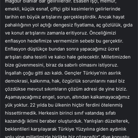
mağdur olanlar dar gelirlilerdir. Esasen işçi, memur,
emekli, küçük esnaf, çiftçi gibi kesimlerin gelirlerinde
tarihin en büyük artışlarını gerçekleştirdik. Ancak hayat
pahalılığının yol açtığı dengesiz fiyatlama, aç gözlülük, gıda
ve konut artışlarını zamanla eritiyoruz. Önceliğimizi
enflasyon hedefimize vermemizin sebebi bu gerçektir.
Enflasyon düştükçe bundan sonra yapacağımız ücret
artışları daha tesirli ve kalıcı hale gelecektir. Milletimizden
bize güvenmesini, biraz da sabırlı olmasını istiyoruz.
İnşallah çoğu gitti azı kaldı. Gençler Türkiye’nin asırlık
demokrasi, kalkınma, hak, özgürlük sorunlarını nasıl biz
çözdükse mevcut sıkıntıların çözüm adresi de yine biziz.
Aşamayacağımız engel, sorun, altından kalkamayacağımız
yük yoktur. 22 yılda bu ülkenin hiçbir ferdini ötelenmiş
hissettirmedik. Herkesin birinci sınıf vatandaş sıfatı
kazandığı iklimi beraber oluşturduk. Yanlışları düzelterek,
beklentileri karşılayarak Türkiye Yüzyılına giden aydınlık
yolu yine milletimizle birlikte biz çözeceğiz” diye konuştu.