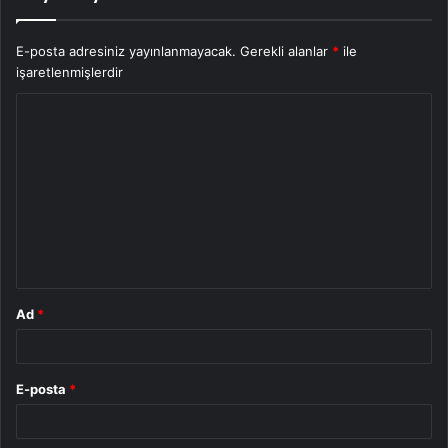
E-posta adresiniz yayınlanmayacak.
Gerekli alanlar
*
ile
işaretlenmişlerdir
Y
o
r
u
m
*
Ad
*
E-posta
*