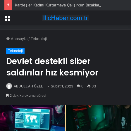
Kardeşler Kadını Kurtarmaya Çalışırken Bıçaklandı
Menü
Anasayfa
/
Teknoloji
Teknoloji
Devlet destekli siber
saldırılar hız kesmiyor
ABDULLAH ÖZEL
Şubat 1, 2023
0
33
2 dakika okuma süresi