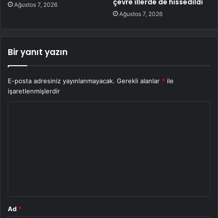
çevre illerde de hissedildi
Ağustos 7, 2026
Ağustos 7, 2026
Bir yanıt yazın
E-posta adresiniz yayınlanmayacak.
Gerekli alanlar
*
ile
işaretlenmişlerdir
Y
o
r
u
m
*
Ad
*