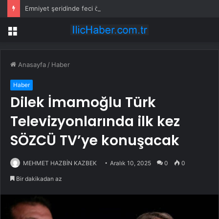
Emniyet şeridinde feci ölüm: Servis şoförüne midibüs çarptı
Menü
Anasayfa
/
Haber
Haber
Dilek İmamoğlu Türk
Televizyonlarında ilk kez
SÖZCÜ TV’ye konuşacak
MEHMET HAZBİN KAZBEK
Aralık 10, 2025
0
0
Bir dakikadan az