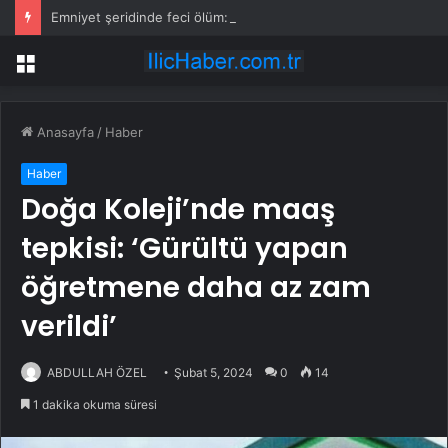
Emniyet şeridinde feci ölüm: Servis şoförüne midibüs çarptı
Menü
Anasayfa
/
Haber
Haber
Doğa Koleji’nde maaş
tepkisi: ‘Gürültü yapan
öğretmene daha az zam
verildi’
ABDULLAH ÖZEL
Şubat 5, 2024
0
14
1 dakika okuma süresi