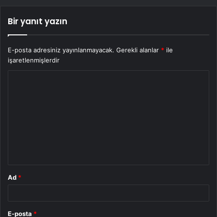
Bir yanıt yazın
E-posta adresiniz yayınlanmayacak.
Gerekli alanlar
*
ile
işaretlenmişlerdir
Y
o
r
u
m
*
Ad
*
E-posta
*