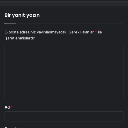
Bir yanıt yazın
E-posta adresiniz yayınlanmayacak.
Gerekli alanlar
*
ile
işaretlenmişlerdir
Y
o
r
u
m
*
Ad
*