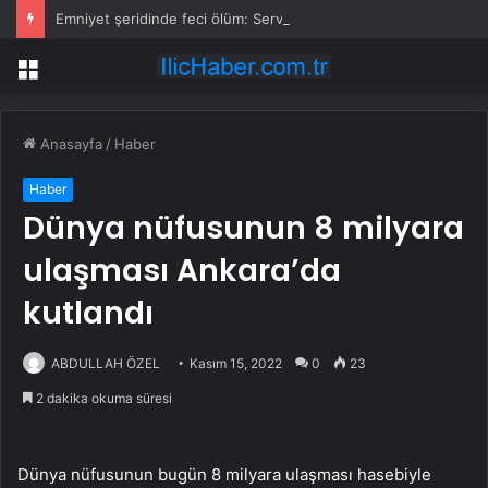
Emniyet şeridinde feci ölüm: Servis şoförüne midibüs çarptı
Menü
Anasayfa
/
Haber
Haber
Dünya nüfusunun 8 milyara
ulaşması Ankara’da
kutlandı
ABDULLAH ÖZEL
Kasım 15, 2022
0
23
2 dakika okuma süresi
Dünya nüfusunun bugün 8 milyara ulaşması hasebiyle