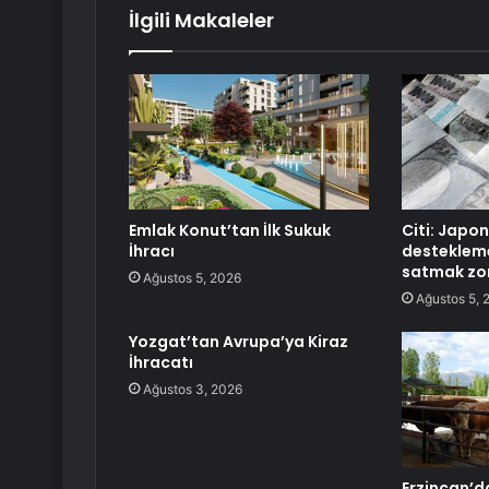
İlgili Makaleler
Emlak Konut’tan İlk Sukuk
Citi: Japon
İhracı
destekleme
satmak zo
Ağustos 5, 2026
Ağustos 5, 
Yozgat’tan Avrupa’ya Kiraz
İhracatı
Ağustos 3, 2026
Erzincan’d