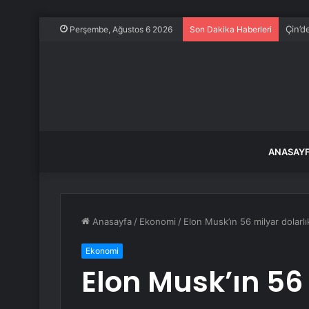
Türki
Perşembe, Ağustos 6 2026
Son Dakika Haberleri
ANASAY
Anasayfa
/
Ekonomi
/
Elon Musk’ın 56 milyar dolarlı
Ekonomi
Elon Musk’ın 56 