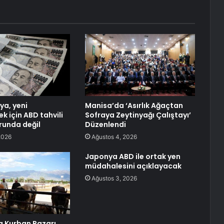
ya, yeni
Manisa’da ‘Asırlık Ağaçtan
k için ABD tahvili
Sofraya Zeytinyağı Çalıştayı’
runda değil
Düzenlendi
2026
Ağustos 4, 2026
Japonya ABD ile ortak yen
müdahalesini açıklayacak
Ağustos 3, 2026
a Kurban Pazarı