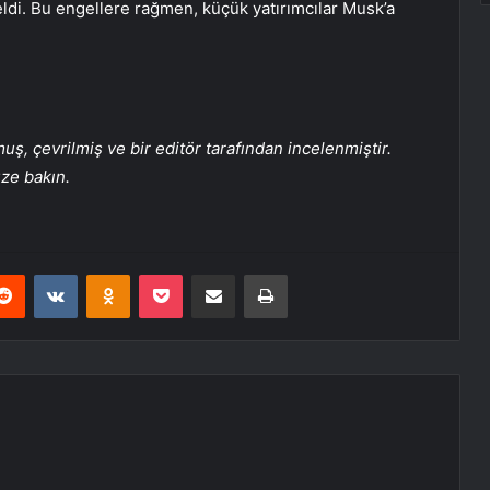
eldi. Bu engellere rağmen, küçük yatırımcılar Musk’a
, çevrilmiş ve bir editör tarafından incelenmiştir.
üze bakın.
erest
Reddit
VKontakte
Odnoklassniki
Pocket
E-Posta ile paylaş
Yazdır