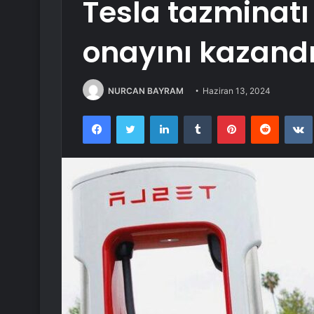
Tesla tazminatı
onayını kazand
NURCAN BAYRAM
Haziran 13, 2024
Facebook
Twitter
LinkedIn
Tumblr
Pinterest
Reddit