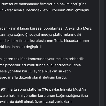
urumsal ve danışmanlık firmalarının hakim görüşüne
n karar alma sürecindeki etkili rolünün altını çizdiğini
lardan kaynaklanan küresel popülaritesi, Alexandra Merz
kullanmaya çağırdığı sosyal medya platformlarındaki
şındaki bazı finans kuruluşlarının Tesla hissedarlarının
i kısıtlamaları değiştirdi.
 içeren teklifler konusunda yatırımcılara rehberlik
lama prosedürleri konusunda bilgilendirerek Tesla
Tesla yönetim kurulu ayrıca Musk’ın şirketin
sedarlarla düzenli olarak iletişim kurdu.
0’ı, hafta sonu platform X’te paylaştığı gibi Musk’ın
ware hakimini yönetim kurulunun bağımsızlığına ikna
avalar da dahil olmak üzere yasal zorluklarla