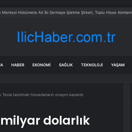
ye ile Çin Ekonomi Forumu
FA
HABER
EKONOMI
SAĞLIK
TEKNOLOJI
YAŞAM
k Tesla tazminatı hissedarların onayını kazandı
milyar dolarlık