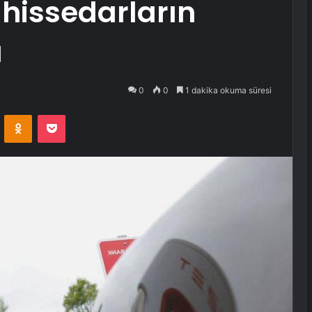
 hissedarların
ı
0
0
1 dakika okuma süresi
VKontakte
Odnoklassniki
Pocket