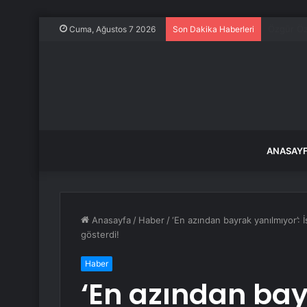
Uçurumda
Cuma, Ağustos 7 2026
Son Dakika Haberleri
ANASAY
Anasayfa
/
Haber
/
‘En azından bayrak yanılmıyor’: İ
gösterdi!
Haber
‘En azından bay