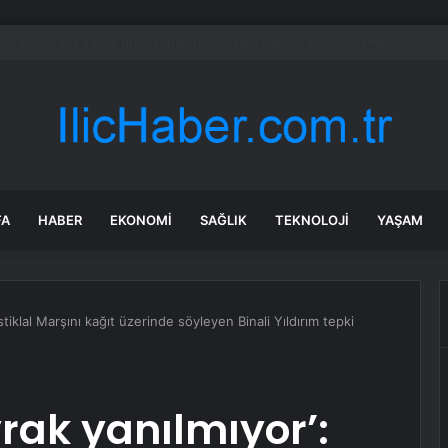
n düşen tabutun gizemi çözüldü
FA
HABER
EKONOMI
SAĞLIK
TEKNOLOJI
YAŞAM
stiklal Marşını kağıt üzerinde söyleyen Binali Yıldırım tepki
rak yanılmıyor’: