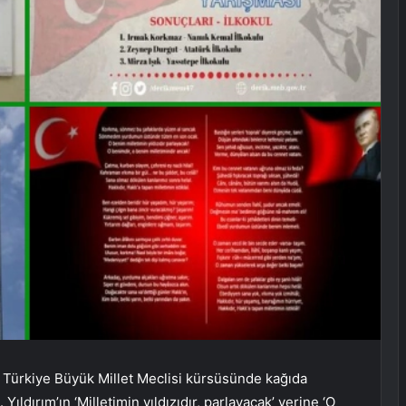
u Türkiye Büyük Millet Meclisi kürsüsünde kağıda
 Yıldırım’ın ‘Milletimin yıldızıdır, parlayacak’ yerine ‘O