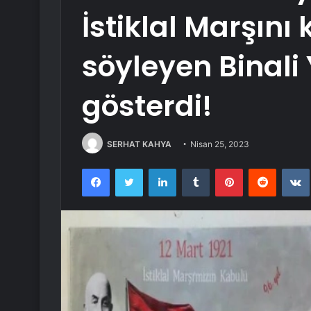
İstiklal Marşını
söyleyen Binali 
gösterdi!
SERHAT KAHYA
Nisan 25, 2023
Facebook
Twitter
LinkedIn
Tumblr
Pinterest
Reddit