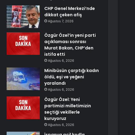
CHP Genel Merkezi’nde
dikkat çeken afiş
Ağustos 7, 2026
Özgür Özel’in yeni parti
açıklaması sonrası
Murat Bakan, CHP’den
istifa etti
Ağustos 6, 2026
Minibüsün çarptığı kadın
öldü, eşi ve yeğeni
yaralandı
Ağustos 6, 2026
Özgür Özel: Yeni
partimizi milletimizin
seçtiği vekillerle
kuruyoruz
Ağustos 6, 2026
İspanya acil kodla