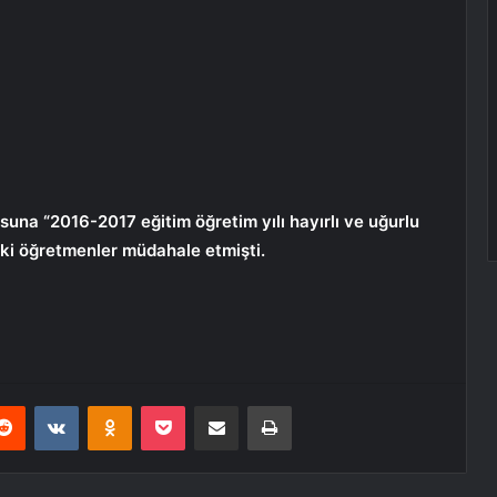
osuna “2016-2017 eğitim öğretim yılı hayırlı ve uğurlu
taki öğretmenler müdahale etmişti.
erest
Reddit
VKontakte
Odnoklassniki
Pocket
E-Posta ile paylaş
Yazdır