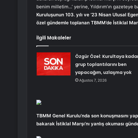
benim milletim…’ yerine, Yıldırım’ın gazeteye b
Kuruluşunun 103. yılı ve ’23 Nisan Ulusal Eg
özel gündemle toplanan TBMM’de İstiklal Marşı
İlgili Makaleler
Özgür Özel: Kurultaya kada
grup toplantılarını ben
yapacağım, uzlaşma yok
Ağustos 7, 2026
TBMM Genel Kurulu’nda son konuşmasını yapa
bakarak İstiklal Marşı’nı yanlış okuması günd