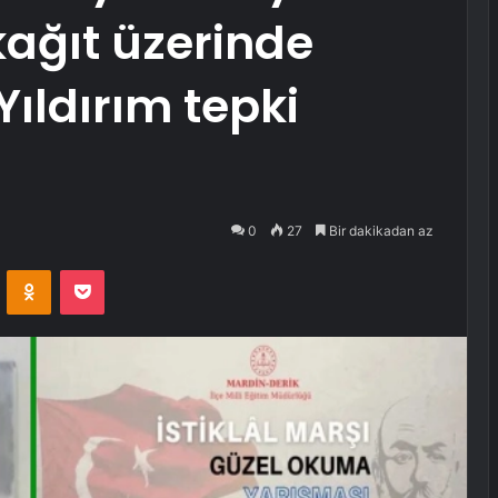
 kağıt üzerinde
Yıldırım tepki
0
27
Bir dakikadan az
VKontakte
Odnoklassniki
Pocket