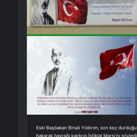
Eski Başbakan Binali Yıldırım, son kez durduğ
bakarak bayrağı kaldırıp İstiklal Marşı’nı söyledi.