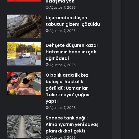
uzlaşma yok
Ağustos 7, 2026
Uçurumdan düşen
tabutun gizemi çözüldü
Ağustos 7, 2026
Dehşete düşüren kaza!
Hatasının bedelini çok
ağır ödedi
Ağustos 7, 2026
O balıklarda ilk kez
bulaşıcı hastalık
görüldü: Uzmanlar
‘tüketmeyin’ çağrısı
yaptı
Ağustos 7, 2026
Sadece tank değil:
Almanya’nın yeni savaş
planı dikkat çekti
Ağustos 7, 2026