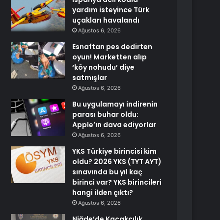
yardım isteyince Türk
uçakları havalandı
Ağustos 6, 2026
Esnaftan pes dedirten
oyun! Marketten alıp
‘köy nohudu’ diye
satmışlar
Ağustos 6, 2026
Bu uygulamayı indirenin
parası buhar oldu:
Apple’ın dava ediyorlar
Ağustos 6, 2026
YKS Türkiye birincisi kim
oldu? 2026 YKS (TYT AYT)
sınavında bu yıl kaç
birinci var? YKS birincileri
hangi ilden çıktı?
Ağustos 6, 2026
Niğde’de Kaçakçılık