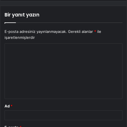
Bir yanıt yazın
E-posta adresiniz yayınlanmayacak.
Gerekli alanlar
*
ile
işaretlenmişlerdir
Y
o
r
u
m
*
Ad
*