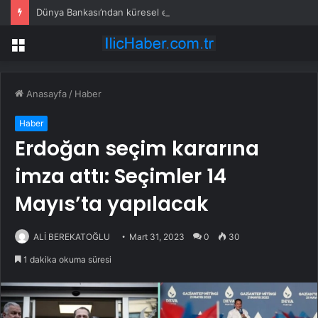
Dünya Bankası’ndan küresel ekonomik kriz uyarısı
Menü
Anasayfa
/
Haber
Haber
Erdoğan seçim kararına
imza attı: Seçimler 14
Mayıs’ta yapılacak
ALİ BEREKATOĞLU
Mart 31, 2023
0
30
1 dakika okuma süresi