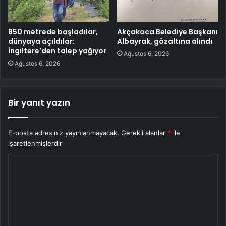
850 metrede başladılar,
Akçakoca Belediye Başkanı
dünyaya açıldılar:
Albayrak, gözaltına alındı
İngiltere’den talep yağıyor
Ağustos 6, 2026
Ağustos 6, 2026
Bir yanıt yazın
E-posta adresiniz yayınlanmayacak.
Gerekli alanlar
*
ile
işaretlenmişlerdir
Y
o
r
u
m