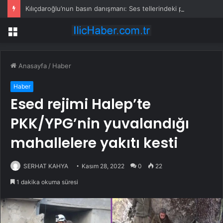
Kılıçdaroğlu’nun basın danışmanı: Ses tellerindeki problem nedeniyle basının karşısına çıkmıyor
Menü
Anasayfa
/
Haber
Haber
Esed rejimi Halep’te
PKK/YPG’nin yuvalandığı
mahallelere yakıtı kesti
SERHAT KAHYA
Kasım 28, 2022
0
22
1 dakika okuma süresi