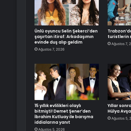
Ünlü oyuncu Selin Şekerci’den
Trabzon’da
şaşırtan itiraf: Arkadaşımın
turistlerin
evinde duş alıp geldim
Ağustos 7, 
Ağustos 7, 2026
15 yıllık evlilikleri olaylı
Yıllar sonr
bitmişti! Demet Şener’den
Hülya Avşa
İbrahim Kutluay ile barışma
Ağustos 5, 
iddialarına yanıt
Ağustos 5, 2026