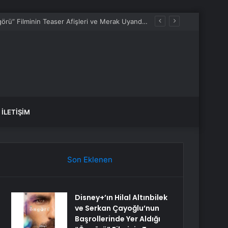
Disney+’ın Hilal Altınbilek ve Serkan Çayoğlu’nun Başrollerinde Yer Aldığı “Öngörü” Filminin Teaser Afişleri ve Merak Uyandıran İlk Tanıtımı Yayımlandı
İLETIŞIM
Son Eklenen
Disney+’ın Hilal Altınbilek
ve Serkan Çayoğlu’nun
Başrollerinde Yer Aldığı