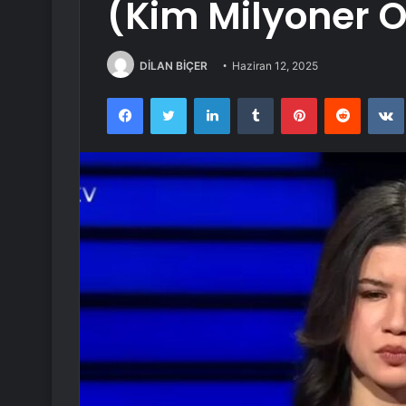
(Kim Milyoner O
DİLAN BİÇER
Haziran 12, 2025
Facebook
Twitter
LinkedIn
Tumblr
Pinterest
Reddit