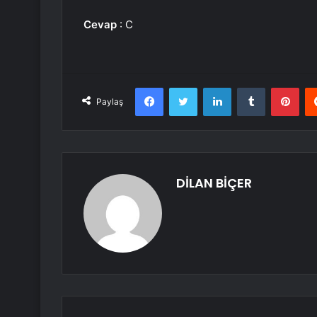
Cevap
: C
Facebook
Twitter
LinkedIn
Tumblr
Pint
Paylaş
DİLAN BİÇER