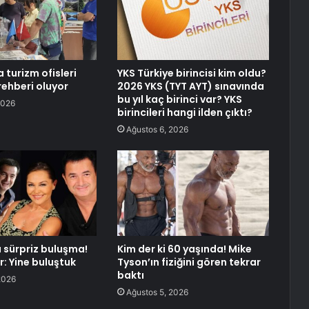
 turizm ofisleri
YKS Türkiye birincisi kim oldu?
 rehberi oluyor
2026 YKS (TYT AYT) sınavında
bu yıl kaç birinci var? YKS
2026
birincileri hangi ilden çıktı?
Ağustos 6, 2026
a sürpriz buluşma!
Kim der ki 60 yaşında! Mike
r: Yine buluştuk
Tyson’ın fiziğini gören tekrar
baktı
2026
Ağustos 5, 2026