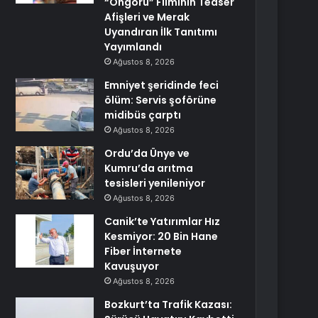
“Öngörü” Filminin Teaser
Afişleri ve Merak
Uyandıran İlk Tanıtımı
Yayımlandı
Ağustos 8, 2026
Emniyet şeridinde feci
ölüm: Servis şoförüne
midibüs çarptı
Ağustos 8, 2026
Ordu’da Ünye ve
Kumru’da arıtma
tesisleri yenileniyor
Ağustos 8, 2026
Canik’te Yatırımlar Hız
Kesmiyor: 20 Bin Hane
Fiber İnternete
Kavuşuyor
Ağustos 8, 2026
Bozkurt’ta Trafik Kazası: