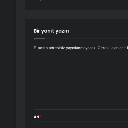
Bir yanıt yazın
E-posta adresiniz yayınlanmayacak.
Gerekli alanlar
*
i
Y
o
r
u
m
*
Ad
*