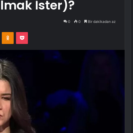
lmak İster)?
0
0
Bir dakikadan az
VKontakte
Odnoklassniki
Pocket