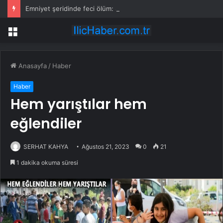
Emniyet şeridinde feci ölüm: Servis şoförüne midibüs çarptı
Menü
Anasayfa
/
Haber
Haber
Hem yarıştılar hem
eğlendiler
SERHAT KAHYA
Ağustos 21, 2023
0
21
1 dakika okuma süresi