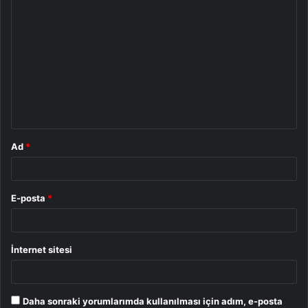
Y
o
r
u
m
*
Ad
*
E-posta
*
İnternet sitesi
Daha sonraki yorumlarımda kullanılması için adım, e-posta