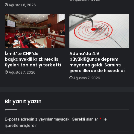
Ağustos 8, 2026
İzmit’te CHP’de
Adana’da 4.9
başkanvekili krizi: Meclis
büyüklüğünde deprem
üyeleri toplantıyı terk etti
meydana geldi. Sarsıntı
çevre illerde de hissedildi
Ağustos 7, 2026
Ağustos 7, 2026
Bir yanıt yazın
E-posta adresiniz yayınlanmayacak.
Gerekli alanlar
*
ile
işaretlenmişlerdir