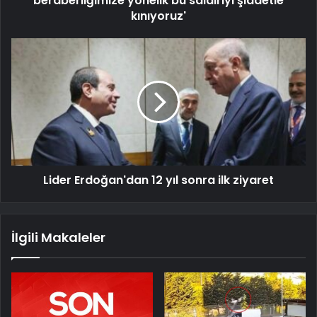
beraberliğimize yönelik bu saldırıyı şiddetle
kınıyoruz'
Lider Erdoğan'dan 12 yıl sonra ilk ziyaret
İlgili Makaleler