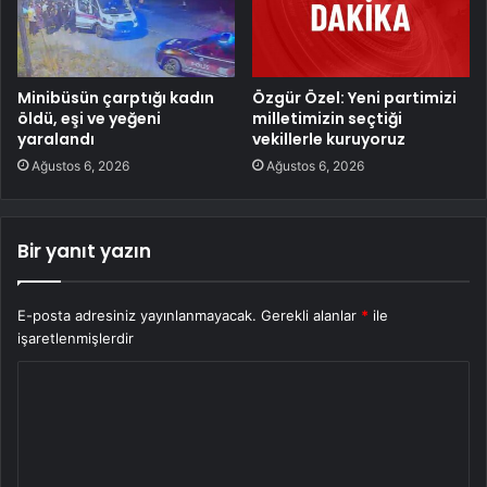
Minibüsün çarptığı kadın
Özgür Özel: Yeni partimizi
öldü, eşi ve yeğeni
milletimizin seçtiği
yaralandı
vekillerle kuruyoruz
Ağustos 6, 2026
Ağustos 6, 2026
Bir yanıt yazın
E-posta adresiniz yayınlanmayacak.
Gerekli alanlar
*
ile
işaretlenmişlerdir
Y
o
r
u