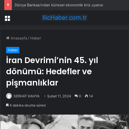
Dünya Bankası’ndan küresel ekonomik kriz uyarısı
Menü
Anasayfa
/
Haber
Haber
İran Devrimi’nin 45. yıl
dönümü: Hedefler ve
pişmanlıklar
SERHAT KAHYA
Şubat 11, 2024
0
14
4 dakika okuma süresi