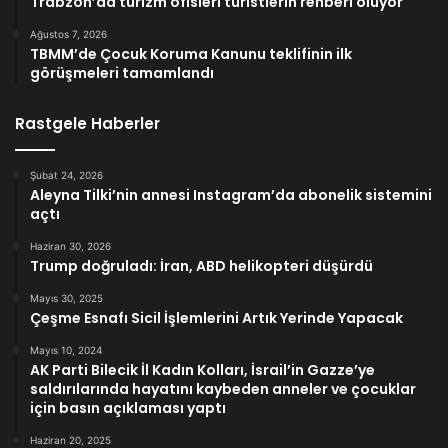
Trabzon’da turizm ofisleri turistlerin rehberi oluyor
Ağustos 7, 2026
TBMM’de Çocuk Koruma Kanunu teklifinin ilk
görüşmeleri tamamlandı
Rastgele Haberler
Şubat 24, 2026
Aleyna Tilki’nin annesi Instagram’da abonelik sistemini
açtı
Haziran 30, 2026
Trump doğruladı: İran, ABD helikopteri düşürdü
Mayıs 30, 2025
Çeşme Esnafı Sicil İşlemlerini Artık Yerinde Yapacak
Mayıs 10, 2024
AK Parti Bilecik İl Kadın Kolları, İsrail’in Gazze’ye
saldırılarında hayatını kaybeden anneler ve çocuklar
için basın açıklaması yaptı
Haziran 20, 2025