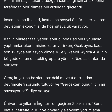
Amini’nin başörtüsünü düzgün takmadığı için ahlak polisi
tarafından öldürülmesinin ardından güçlendi.
İnsan hakları ihlalleri, kısıtlanan sosyal özgürlükler ve İran
devletinin ekonomisi de hoşnutsuzluk yaratıyor.
İran’ın nükleer faaliyetleri sonucunda Batı’nın uyguladığı
yaptırımlar ekonomisine zarar verirken, Ocak ayına kadar
son 12 ayda enflasyon yüzde 43’e yükseldi. Ayrıca ABD’nin
bölgedeki İran destekli gruplara yönelik füze saldırıları da
sürüyor.
Genç kuşaktan bazıları İran’daki mevcut durumdan
devrimcileri sorumlu tutuyor ve “Gerçekten bunun için mi
savaşıyorlar?” diye soruyor.
Üniversite yıllarını İngiltere’de geçiren Zibakalam, “Bunu
inatla, nefretle, gurur ve önyargıyla söylemiyorum ama