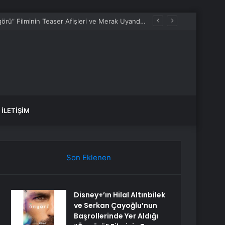
Disney+’ın Hilal Altınbilek ve Serkan Çayoğlu’nun Başrollerinde Yer Aldığı “Öngörü” Filminin Teaser Afişleri ve Merak Uyandıran İlk Tanıtımı Yayımlandı
İLETIŞIM
Son Eklenen
Disney+’ın Hilal Altınbilek
ve Serkan Çayoğlu’nun
Başrollerinde Yer Aldığı