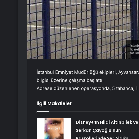
İstanbul Emniyet Müdürlüğü ekipleri, Ayvansaray
bilgisi üzerine çalışma başlattı.
Adrese düzenlenen operasyonda, 5 tabanca, 1 pom
İlgili Makaleler
Disney+’ın Hilal Altınbilek ve
Serkan Çayoğlu’nun
Başrollerinde Yer Aldığı