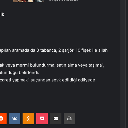
lk
pılan aramada da 3 tabanca, 2 şarjör, 10 fişek ile silah
çak veya mermi bulundurma, satın alma veya taşıma”,
ulunduğu belirlendi.
icareti yapmak” suçundan sevk edildiği adliyede
erest
Reddit
VKontakte
Odnoklassniki
Pocket
E-Posta ile paylaş
Yazdır