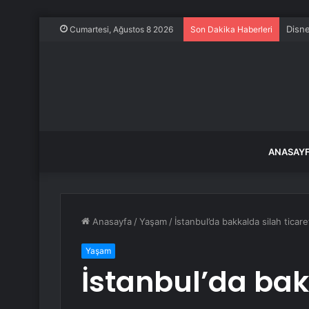
Cumartesi, Ağustos 8 2026
Son Dakika Haberleri
ANASAY
Anasayfa
/
Yaşam
/
İstanbul’da bakkalda silah ticar
Yaşam
İstanbul’da bakk