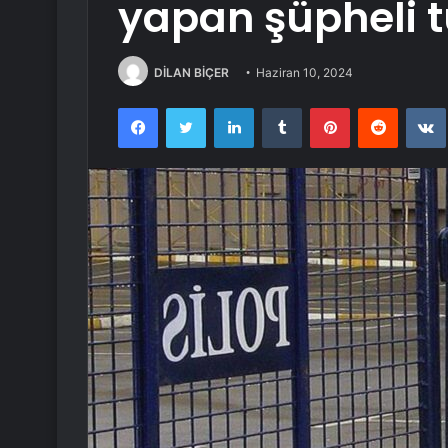
yapan şüpheli t
DİLAN BİÇER
Haziran 10, 2024
Facebook
Twitter
LinkedIn
Tumblr
Pinterest
Reddit