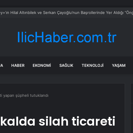
FA
HABER
EKONOMI
SAĞLIK
TEKNOLOJI
YAŞAM
eti yapan şüpheli tutuklandı
alda silah ticareti