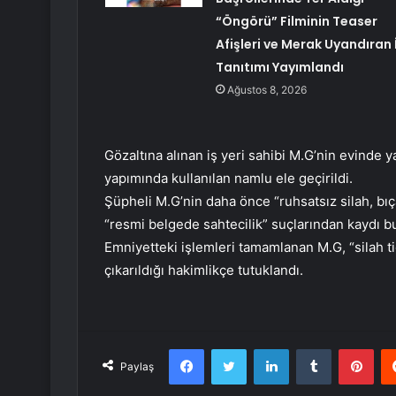
“Öngörü” Filminin Teaser
Afişleri ve Merak Uyandıran İ
Tanıtımı Yayımlandı
Ağustos 8, 2026
Gözaltına alınan iş yeri sahibi M.G’nin evinde ya
yapımında kullanılan namlu ele geçirildi.
Şüpheli M.G’nin daha önce “ruhsatsız silah, bı
“resmi belgede sahtecilik” suçlarından kaydı b
Emniyetteki işlemleri tamamlanan M.G, “silah t
çıkarıldığı hakimlikçe tutuklandı.
Facebook
Twitter
LinkedIn
Tumblr
Pint
Paylaş