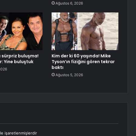
Ağustos 6, 2026
a sürpriz buluşma!
Kim der ki 60 yaşında! Mike
r: Yine buluştuk
Tyson’ın fiziğini gören tekrar
baktı
2026
Ağustos 5, 2026
le işaretlenmişlerdir