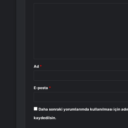
Y
o
r
u
m
*
Ad
*
E-posta
*
Daha sonraki yorumlarımda kullanılması için adı
kaydedilsin.