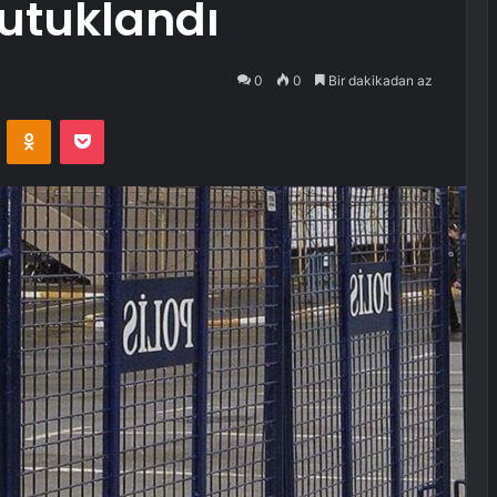
utuklandı
0
0
Bir dakikadan az
VKontakte
Odnoklassniki
Pocket