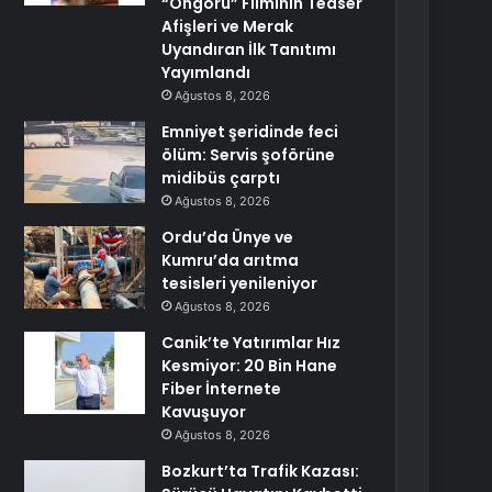
“Öngörü” Filminin Teaser
Afişleri ve Merak
Uyandıran İlk Tanıtımı
Yayımlandı
Ağustos 8, 2026
Emniyet şeridinde feci
ölüm: Servis şoförüne
midibüs çarptı
Ağustos 8, 2026
Ordu’da Ünye ve
Kumru’da arıtma
tesisleri yenileniyor
Ağustos 8, 2026
Canik’te Yatırımlar Hız
Kesmiyor: 20 Bin Hane
Fiber İnternete
Kavuşuyor
Ağustos 8, 2026
Bozkurt’ta Trafik Kazası: