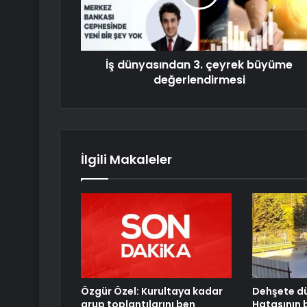
İş dünyasından 3. çeyrek büyüme
değerlendirmesi
İlgili Makaleler
Özgür Özel: Kurultaya kadar
Dehşete dü
grup toplantılarını ben
Hatasının b