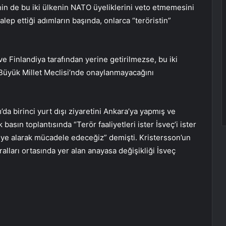
nin de bu iki ülkenin NATO üyeliklerini veto etmemesini
lep ettiği adımların başında, onlarca “teröristin”
e Finlandiya tarafından yerine getirilmezse, bu iki
Büyük Millet Meclisi’nde onaylanmayacağını
da birinci yurt dışı ziyaretini Ankara’ya yapmış ve
sın toplantısında “Terör faaliyetleri ister İsveç’i ister
diye alarak mücadele edeceğiz” demişti. Kristersson’un
alları ortasında yer alan anayasa değişikliği İsveç