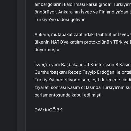
ambargolarını kaldırması karşılığında” Türkiye’
öngörüyor. Ankara’nın İsveç ve Finlandiya’dan ta
Türkiye’ye iadesi geliyor.
Ankara, mutabakat zaptındaki taahhütler İsveç v
ülkenin NATO’ya katılım protokolünün Türkiye 
duyurmuştu.
İsveç’in yeni Başbakanı Ulf Kristersson 8 Kasım’
Cumhurbaşkanı Recep Tayyip Erdoğan ile ortak ba
Türkiye’yi hedefliyor olsun, eşit derecede cid
ziyareti sonrası Kasım ortasında Türkiye’nin kur
parlamentosunda kabul edilmişti.
DW,rtr/CÖ,BK