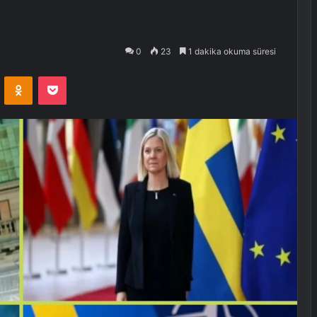
0
23
1 dakika okuma süresi
VKontakte
Odnoklassniki
Pocket