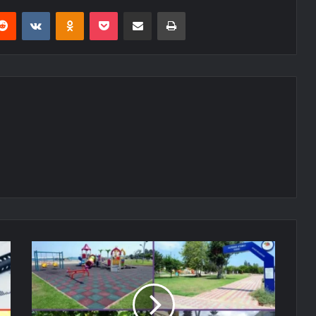
erest
Reddit
VKontakte
Odnoklassniki
Pocket
E-Posta ile paylaş
Yazdır