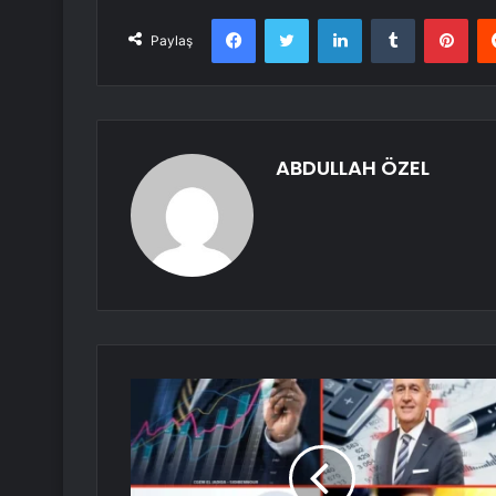
Facebook
Twitter
LinkedIn
Tumblr
Pint
Paylaş
ABDULLAH ÖZEL