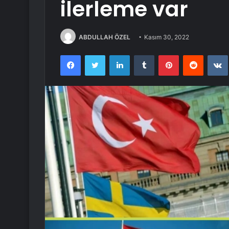
ilerleme var
ABDULLAH ÖZEL
Kasım 30, 2022
Facebook
Twitter
LinkedIn
Tumblr
Pinterest
Reddit