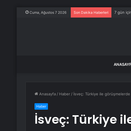
7 gün içi
Cuma, Ağustos 7 2026
Son Dakika Haberleri
ANASAY
Anasayfa
/
Haber
/
İsveç: Türkiye ile görüşmelerde 
Haber
İsveç: Türkiye 