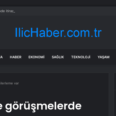
nde itiraz etmeyen kredi kartı sahiplerinin maaşına haciz gelecek
FA
HABER
EKONOMI
SAĞLIK
TEKNOLOJI
YAŞAM
ilerleme var
ile görüşmelerde