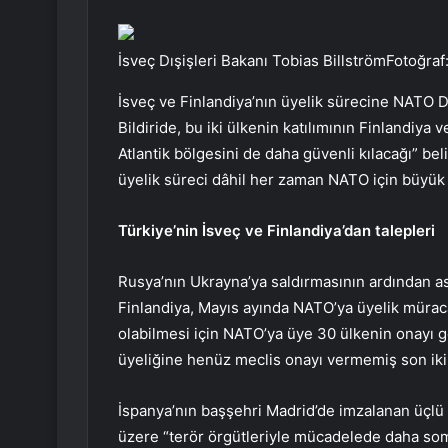
İsveç Dışişleri Bakanı Tobias BillströmFotoğr
İsveç ve Finlandiya’nın üyelik sürecine NATO Dış
Bildiride, bu iki ülkenin katılımının Finlandiya
Atlantik bölgesini de daha güvenli kılacağı” belir
üyelik süreci dâhil her zaman NATO için büyük 
Türkiye’nin İsveç ve Finlandiya’dan talepleri
Rusya’nın Ukrayna’ya saldırmasının ardından as
Finlandiya, Mayıs ayında NATO’ya üyelik mürac
olabilmesi için NATO’ya üye 30 ülkenin onayı ge
üyeliğine henüz meclis onayı vermemiş son ik
İspanya’nın başşehri Madrid’de imzalanan üçl
üzere “terör örgütleriyle mücadelede daha som