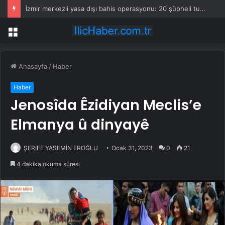
İzmir merkezli yasa dışı bahis operasyonu: 20 şüpheli tutuklandı
Menü
Anasayfa
/
Haber
Haber
Jenosîda Êzidiyan Meclis’e
Elmanya û dinyayê
ŞERİFE YASEMİN EROĞLU
Ocak 31, 2023
0
21
4 dakika okuma süresi