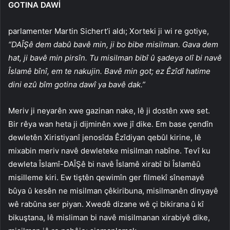
GOTINA DAWİ
parlamenter Martin Sichert’i aldı; Xorteki ji wi re gotiye,
“DAÎŞê dem dabû bavê min, ji bo bibe misilman. Gava dem
hat, ji bavê min pirsîn. Tu misilman bibî û şadeya olî bi navê
Îslamê bînî, em te nakujin. Bavê min got; ez Êzîdî hatime
dini ezû bîm gotina dawî ya bavê dak.”
Meriv ji neyarên xwe gazinan nake, lê ji dostên xwe set.
Bir rêya wan heta ji dijminên xwe jî dike. Em base çendîn
dewletên Xiristiyanî jenosîda Êzîdiyan qebûl kirine, lê
mixabin meriv navê dewleteke misilman nabîne. Tevî ku
dewleta Îslamî-DAÎŞê bi navê Îslamê xirabî bi Îslamêû
misilleme kiri. Ew tiştên qewimîn ger filmekî sînemayê
bûya û kesên ne misilman çêkiribuna, misilmanên dinyayê
wê rabûna ser piyan. Xwedê dizane wê çi bikirana û kî
bikuştana, lê misliman bi navê misilmanan xirabiyê dike,