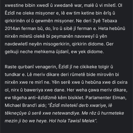
xwestine bibin xwedî û xwedanê war, malê û vi miletî. Ol
Êzîdî ne oleke misyoner e, lê ew tim ketine bin êrîş û
qirkirinên ol û qewmên misyoner. Ne deri 3yê Tebaxa
2014an ferman bû, do, îro û sibê jî ferman e. Heta hebûnû
nirxên miletû olekê bi peymanên navxweyî û yên
navdewletî neyên misogerkirin, qirkirin didome. Ger
gelkuji neche mehkema ûjdanî, ew yek didome.
Raste qurbanî venagerin, Êzîdî jî ne cikikeke tolgir û
tundkar e. Lê meriv dikare deri rûmetê bide mirovên bi
nirxên xwe re mirî ne. Yên serê xwe û hebûna xwe di oxira
ol, nirx û baweriya xwe dane. Her weha çawa meriv dikare,
ew têgeha anti-êzîdîzmê kêm bisiklet. Parlamenter Elman,
Michael Brand’i aldı;
“Êzîdî miletekî derb xwariye, lê
têkneçûye û serê xwe netewandiye. Me rêz û hurmeteke
mezin ji bo we heye. Hol hola Tawisî Melek”.