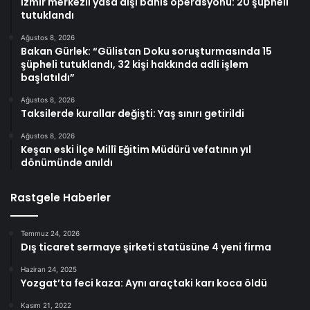
İzmir merkezli yasa dışı bahis operasyonu: 20 şüpheli
tutuklandı
Ağustos 8, 2026
Bakan Gürlek: “Gülistan Doku soruşturmasında 15
şüpheli tutuklandı, 32 kişi hakkında adli işlem
başlatıldı”
Ağustos 8, 2026
Taksilerde kurallar değişti: Yaş sınırı getirildi
Ağustos 8, 2026
Keşan eski İlçe Millî Eğitim Müdürü vefatının yıl
dönümünde anıldı
Rastgele Haberler
Temmuz 24, 2026
Dış ticaret sermaye şirketi statüsüne 4 yeni firma
Haziran 24, 2025
Yozgat’ta feci kaza: Aynı araçtaki karı koca öldü
Kasım 21, 2022