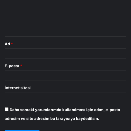
r
u
m
*
Ad
*
E-posta
*
İnternet sitesi
Daha sonraki yorumlarımda kullanılması için adım, e-posta
adresim ve site adresim bu tarayıcıya kaydedilsin.