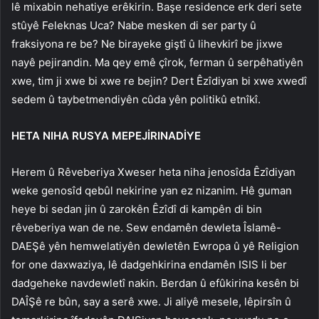
lê mixabin nehatiye erêkirin. Başe residence erk deri sete
stûyê Feleknas Uca? Nabe mesken di ser party û
fraksiyona re be? Ne birayeke giştî û lihevkirî be jixwe
nayê pejirandin. Ma qey emê çîrok, ferman û serpêhatiyên
xwe, tim ji xwe bi xwe re bejin? Dert Êzîdiyan bi xwe xwedî
sedem û taybetmendiyên cûda yên politikû etnîkî.
HETA NIHA RUSYA MEPEJİRINADİYE
Herem û Rêveberiya Xweser heta niha jenosîda Êzîdiyan
weke genosîd qebûl nekirine yan ez nizanim. Hê guman
heye bi sedan jin û zarokên Êzîdî di kampên di bin
rêveberiya wan de ne. Sew endamên dewleta Îslamê-
DAEŞê yên hemwelatiyên dewletên Ewropa û yê Religion
for one daxwaziya, lê dadgehkirina endamên ISIS li ber
dadgeheke navdewletî nakin. Berdan û efûkirina kesên bi
DAÎŞê re bûn, say a serê xwe. Ji aliyê mesele, lêpirsîn û