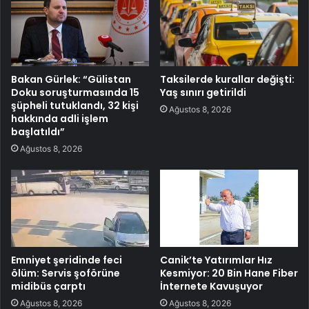
Bakan Gürlek: “Gülistan
Taksilerde kurallar değişti:
Doku soruşturmasında 15
Yaş sınırı getirildi
şüpheli tutuklandı, 32 kişi
Ağustos 8, 2026
hakkında adli işlem
başlatıldı”
Ağustos 8, 2026
Emniyet şeridinde feci
Canik’te Yatırımlar Hız
ölüm: Servis şoförüne
Kesmiyor: 20 Bin Hane Fiber
midibüs çarptı
İnternete Kavuşuyor
Ağustos 8, 2026
Ağustos 8, 2026