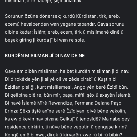
misilman jê re nabêje; şişmanlamak
Sorunun özüne dönersek; kurdû Kürdistan, tirk, ereb,
ecemû hevalbenden wan yegane tabandır. Gava sorunu
dibine kadar; İslâm; ereb, ecem, tirk û mislimanê dinê û
beşek girîng ji kurda jî bi wan re sole.
KURDÊN MISILMAN JÎ DI NAV DE NE
Gava em dibên misilman, helbet kurdên misilman jî di nav.
Di dirokê’de yên ji aliyê olî ve zêde xirabî û Kuştin bi
Êzîdian pisliği, kurt misillemesi. Ango yên berê Êzîdî bûn.
Bi qelibîna olê re, bûn mîr, paşa, miftî, şêx û axayên Îslamê.
Bi navê Îslamê Mîrê Rewandize, Fermana Delana Paşo,
Erinza Şêxs tiştê anîne serê Êzîdiyan, divê bêne vekolîn,
ka ew dikevin nav pîvana Gelkujî û jenosîdê? Ma nabe qey
residence qirkirin, ji nûve bêne vegotin û gengeşe kirin?
Kengê emê bi xwe, dirok û kiryarên xwe rû bi rû bibin?