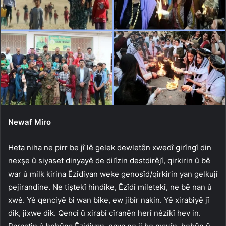
Newaf Miro
Heta niha ne pirr be jî lê gelek dewletên xwedî girîngî din
nexşe û siyaset dinyayê de dilîzin destdirêjî, qirkirin û bê
war û milk kirina Êzîdiyan weke genosîd/qirkirin yan gelkujî
pejirandine. Ne tiştekî hindike, Êzîdî miletekî, ne bê nan û
xwê. Yê qenciyê bi wan bike, ew jibîr nakin. Yê xirabiyê jî
dik, jixwe dik. Qencî û xirabî cîranên herî nêzîkî hev in.