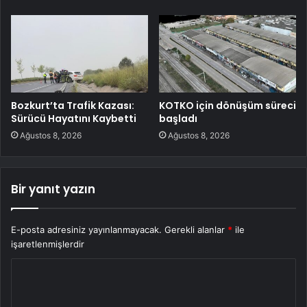
Bozkurt’ta Trafik Kazası:
KOTKO için dönüşüm süreci
Sürücü Hayatını Kaybetti
başladı
Ağustos 8, 2026
Ağustos 8, 2026
Bir yanıt yazın
E-posta adresiniz yayınlanmayacak.
Gerekli alanlar
*
ile
işaretlenmişlerdir
Y
o