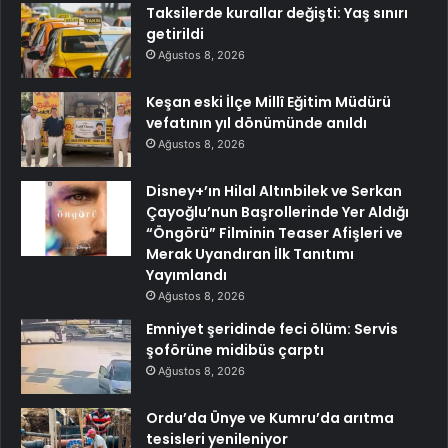
Taksilerde kurallar değişti: Yaş sınırı
getirildi
Ağustos 8, 2026
Keşan eski İlçe Millî Eğitim Müdürü
vefatının yıl dönümünde anıldı
Ağustos 8, 2026
Disney+’ın Hilal Altınbilek ve Serkan
Çayoğlu’nun Başrollerinde Yer Aldığı
“Öngörü” Filminin Teaser Afişleri ve
Merak Uyandıran İlk Tanıtımı
Yayımlandı
Ağustos 8, 2026
Emniyet şeridinde feci ölüm: Servis
şoförüne midibüs çarptı
Ağustos 8, 2026
Ordu’da Ünye ve Kumru’da arıtma
tesisleri yenileniyor