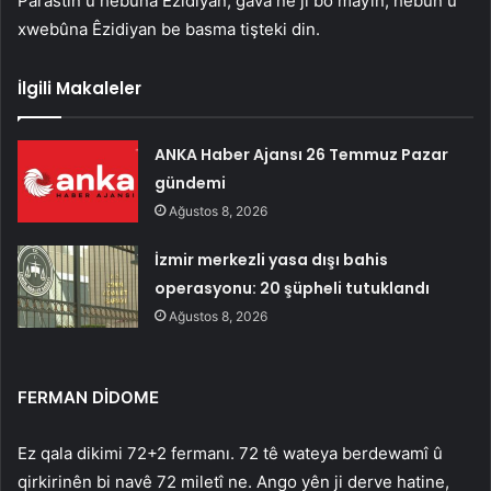
Parastin û hebûna Êzidiyan, gava ne ji bo mayîn, hebûn û
xwebûna Êzidiyan be basma tişteki din.
İlgili Makaleler
ANKA Haber Ajansı 26 Temmuz Pazar
gündemi
Ağustos 8, 2026
İzmir merkezli yasa dışı bahis
operasyonu: 20 şüpheli tutuklandı
Ağustos 8, 2026
FERMAN DİDOME
Ez qala dikimi 72+2 fermanı. 72 tê wateya berdewamî û
qirkirinên bi navê 72 miletî ne. Ango yên ji derve hatine,