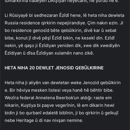
tomarkirina îfadeyên DAIŞiyan heyecanlı, ne yurdu ne e.
Li Rûsiyayê bi sedhezaran Êzîdî hene, lê heta niha dewleta
Russia residence qirkirin nepejirandiye. Çim nakın ezin. Ji
bo residence genosîd bête qebûlkirin, divê kar û xebat
bibe, konut jî divê pêşî Êzîdî bikin, ne kesekî din. Ezîdî
nekin, yê qaşo ji Êzîdiyan yeniden dik, xwe dik xwediyên
Êzîdiyan û dîsa Êzîdiyan xulamên nano zikê.
HETA NIHA 20 DEWLET JENOSID QEBÛLKIRINE
Heta niha ji aliyên van dewletan weke Jenozid qebûlkirin
e. Bir hêviya mesken listesi veya hanê hê bêhtir bibe.
Wezîra federal Annelena Beerbok’un aldığı: raste em
nikarin, Kuştiya bi paşve vegerînin, lê em dikarin hewl
bidin ji bo qurbanî edaletê bibînin, ji bo qirkirin û gelkujî
nebe Heritage û di nav nivşan nemine.