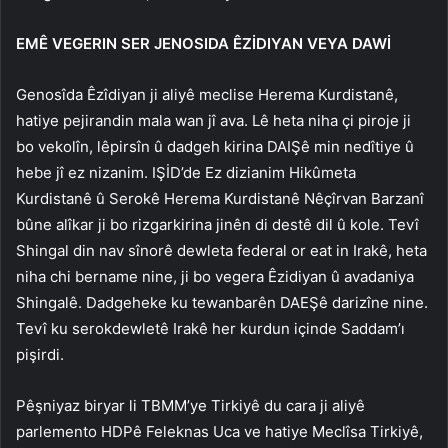
EMÊ VEGERIN SER JENOSIDA ÊZİDIYAN VEYA DAWİ
Genosîda Êzîdiyan ji aliyê meclise Herema Kurdistanê,
hatiye pejirandin mala wan jî ava. Lê heta niha çi piroje ji
bo vekolîn, lêpirsîn û dadgeh kirina DAIŞê min nedîtiye û
hebe jî ez nizanim. IŞİD’de Ez dizianim Hikûmeta
Kurdistanê û Serokê Herema Kurdistanê Nêçîrvan Barzanî
bûne alîkar ji bo rizgarkirina jinên di destê dil û kole. Tevî
Shingal din nav sînorê dewleta federal or eat in Irakê, heta
niha chi bername nine, ji bo vegera Êzidiyan û avadaniya
Shingalê. Dadgeheke ku tewanbarên DAEŞê darizîne nine.
Tevî ku serokdewletê Irakê her kurdun içinde Saddam’ı
pişirdi.
Pêşniyaz biryar li TBMM’ye Tirkiyê du cara ji aliyê
parlemento HDPê Feleknas Uca ve hatiye Meclîsa Tirkiyê,