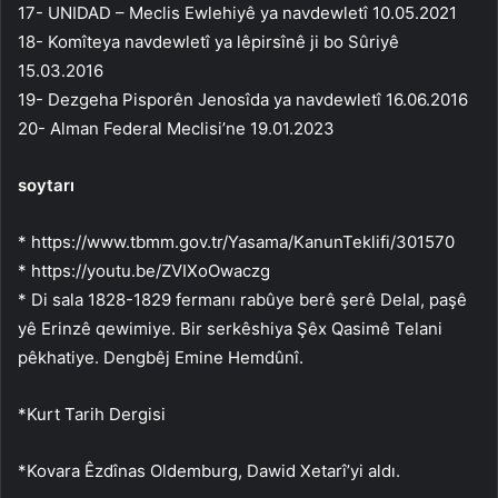
17- UNIDAD – Meclis Ewlehiyê ya navdewletî 10.05.2021
18- Komîteya navdewletî ya lêpirsînê ji bo Sûriyê
15.03.2016
19- Dezgeha Pisporên Jenosîda ya navdewletî 16.06.2016
20- Alman Federal Meclisi’ne 19.01.2023
soytarı
* https://www.tbmm.gov.tr/Yasama/KanunTeklifi/301570
* https://youtu.be/ZVIXoOwaczg
* Di sala 1828-1829 fermanı rabûye berê şerê Delal, paşê
yê Erinzê qewimiye. Bir serkêshiya Şêx Qasimê Telani
pêkhatiye. Dengbêj Emine Hemdûnî.
*Kurt Tarih Dergisi
*Kovara Êzdînas Oldemburg, Dawid Xetarî’yi aldı.