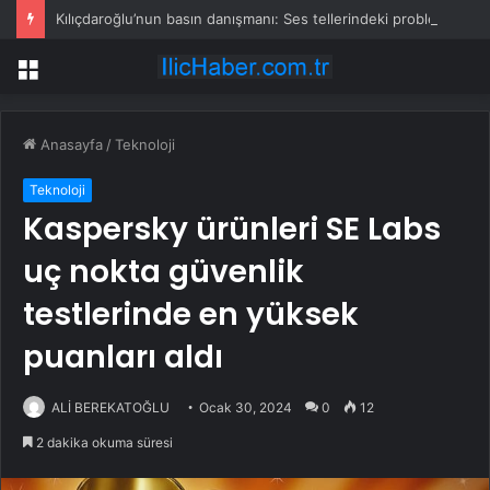
Kılıçdaroğlu’nun basın danışmanı: Ses tellerindeki problem nedeniyle basının karşısına çıkmıyor
Menü
Anasayfa
/
Teknoloji
Teknoloji
Kaspersky ürünleri SE Labs
uç nokta güvenlik
testlerinde en yüksek
puanları aldı
ALİ BEREKATOĞLU
Ocak 30, 2024
0
12
2 dakika okuma süresi