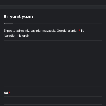
Bir yanıt yazın
E-posta adresiniz yayınlanmayacak.
Gerekli alanlar
*
ile
işaretlenmişlerdir
Y
o
r
u
m
*
Ad
*