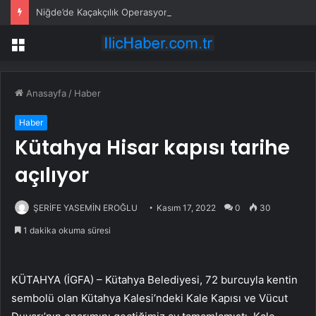
Niğde’de Kaçakçılık Operasyonu: 9 Gözaltı
Menü
Anasayfa
/
Haber
Haber
Kütahya Hisar kapısı tarihe
açılıyor
ŞERİFE YASEMİN EROĞLU
Kasım 17, 2022
0
30
1 dakika okuma süresi
KÜTAHYA (İGFA) – Kütahya Belediyesi, 72 burcuyla kentin
sembolü olan Kütahya Kalesi’ndeki Kale Kapısı ve Vücut