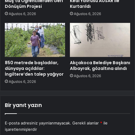
Muş’ta Öğrencilerden Geri
Kedi Yavrusu AUSAR ile
Dönüşüm Projesi
Kurtarıldı
Ağustos 6, 2026
Ağustos 6, 2026
850 metrede başladılar,
Akçakoca Belediye Başkanı
dünyaya açıldılar:
Albayrak, gözaltına alındı
İngiltere’den talep yağıyor
Ağustos 6, 2026
Ağustos 6, 2026
Bir yanıt yazın
E-posta adresiniz yayınlanmayacak.
Gerekli alanlar
*
ile
işaretlenmişlerdir