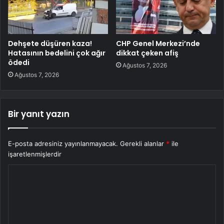
Dehşete düşüren kaza!
CHP Genel Merkezi’nde
Hatasının bedelini çok ağır
dikkat çeken afiş
ödedi
Ağustos 7, 2026
Ağustos 7, 2026
Bir yanıt yazın
E-posta adresiniz yayınlanmayacak.
Gerekli alanlar
*
ile
işaretlenmişlerdir
Y
o
r
u