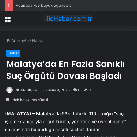
Adana’da 4.9 büyüklüğünde deprem meydana geldi. Sarsıntı çevre illerde de hissedildi
Menü
Anasayfa
/
Haber
Haber
Malatya’da En Fazla Sanıklı
Suç Örgütü Davası Başladı
DİLAN BİÇER
Kasım 8, 2025
0
0
1 dakika okuma süresi
(MALATYA) –
Malatya
‘da 56’sı tutuklu 116 sanığın “suç
işlemek amacıyla örgüt kurma, yönetme ve üye olmanın”
da arasında bulunduğu çeşitli suçlamalardan