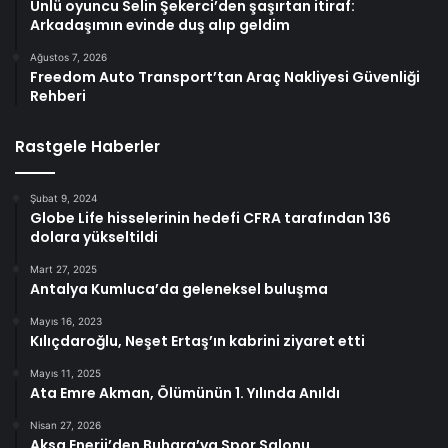
Ünlü oyuncu Selin Şekerci’den şaşırtan itiraf:
Arkadaşımın evinde duş alıp geldim
Ağustos 7, 2026
Freedom Auto Transport’tan Araç Nakliyesi Güvenliği
Rehberi
Rastgele Haberler
Şubat 9, 2024
Globe Life hisselerinin hedefi CFRA tarafından 136
dolara yükseltildi
Mart 27, 2025
Antalya Kumluca’da geleneksel buluşma
Mayıs 16, 2023
Kılıçdaroğlu, Neşet Ertaş’ın kabrini ziyaret etti
Mayıs 11, 2025
Ata Emre Akman, Ölümünün 1. Yılında Anıldı
Nisan 27, 2026
Aksa Enerji’den Buhara’ya Spor Salonu