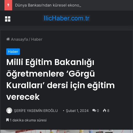
Dünya Bankası’ndan küresel ekonomik kriz uyarısı
Menü
Anasayfa
/
Haber
Haber
Milli Eğitim Bakanlığı
öğretmenlere ‘Görgü
Kuralları’ dersi için eğitim
verecek
ŞERİFE YASEMİN EROĞLU
Şubat 1, 2024
0
8
1 dakika okuma süresi