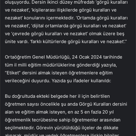
oluşuyordu. Dersin ikinci düzey müfredatı ‘görgü kuralları
ve nezaket’, ‘kişilerarası ilişkilerde görgü kuralları ve
nezaket’ konularını içermektedir. ‘Ortamda görgü kuralları
ve nezaket’, ‘dijital ortamlarda görgü kuralları ve nezaket’
ve ‘çevrede görgü kuralları ve nezaket’ olmak üzere beş
ünite vardı. ‘farklı kültürlerde görgü kuralları ve nezaket’.”
Ortaöğretim Genel Müdürlüğü, 24 Ocak 2024 tarihinde
tüm il milli eğitim müdürlüklerine gönderdiği yazıyla,
“Etiket” dersini almak isteyen öğretmenlere eğitim
verileceğini duyurdu. Yazıda şu ifadeler kullanıldı:
Bu doğrultuda ekteki belgede her il için belirtilen
öğretmen sayısı öncelikle şu anda Görgü Kuralları dersini
alan ve eğitim almak isteyen, en az 5 en fazla 20 yıl
öğretmenlik tecrübesine sahip öğretmenler arasından
seçilmektedir. Görevin yürütüldüğü ilçeler de dikkate
alınarak, müdür ve yedek öğretmenlere ilişkin bilgiler