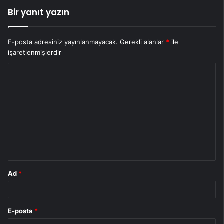
Bir yanıt yazın
E-posta adresiniz yayınlanmayacak.
Gerekli alanlar
*
ile
işaretlenmişlerdir
Y
o
r
u
m
*
Ad
*
E-posta
*