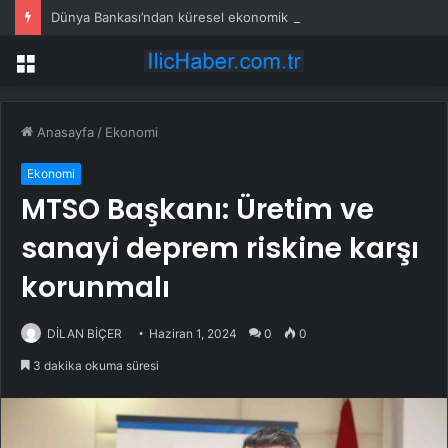
Dünya Bankası’ndan küresel ekonomik kriz uyarısı
Menü
Anasayfa
/
Ekonomi
Ekonomi
MTSO Başkanı: Üretim ve
sanayi deprem riskine karşı
korunmalı
DİLAN BİÇER
Haziran 1, 2024
0
0
3 dakika okuma süresi