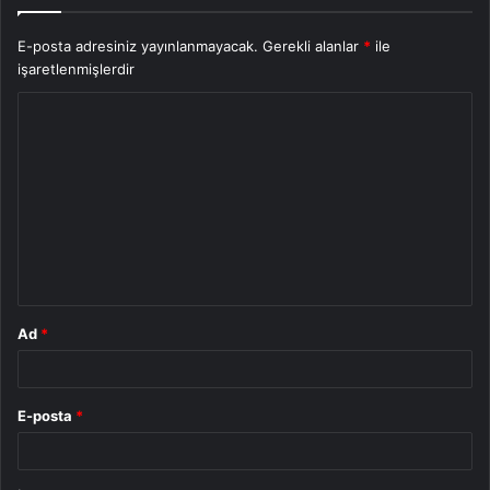
E-posta adresiniz yayınlanmayacak.
Gerekli alanlar
*
ile
işaretlenmişlerdir
Y
o
r
u
m
*
Ad
*
E-posta
*