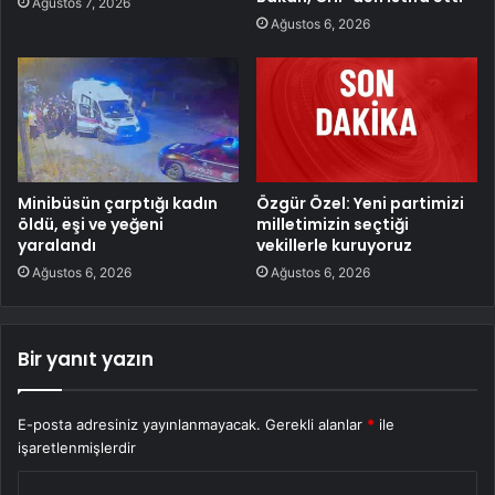
Ağustos 7, 2026
Ağustos 6, 2026
Minibüsün çarptığı kadın
Özgür Özel: Yeni partimizi
öldü, eşi ve yeğeni
milletimizin seçtiği
yaralandı
vekillerle kuruyoruz
Ağustos 6, 2026
Ağustos 6, 2026
Bir yanıt yazın
E-posta adresiniz yayınlanmayacak.
Gerekli alanlar
*
ile
işaretlenmişlerdir
Y