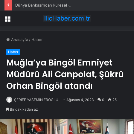
Dünya Bankası’ndan küresel ekonomik kriz uyarısı
Menü
Anasayfa
/
Haber
Haber
Muğla’ya Bingöl Emniyet
Müdürü Ali Canpolat, Şükrü
Orhan Bingöl atandı
ŞERİFE YASEMİN EROĞLU
Ağustos 4, 2023
0
25
Bir dakikadan az