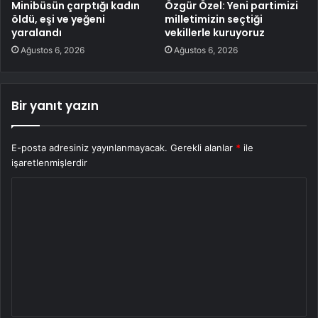
Minibüsün çarptığı kadın
Özgür Özel: Yeni partimizi
öldü, eşi ve yeğeni
milletimizin seçtiği
yaralandı
vekillerle kuruyoruz
Ağustos 6, 2026
Ağustos 6, 2026
Bir yanıt yazın
E-posta adresiniz yayınlanmayacak.
Gerekli alanlar
*
ile
işaretlenmişlerdir
Y
o
r
u
m
*