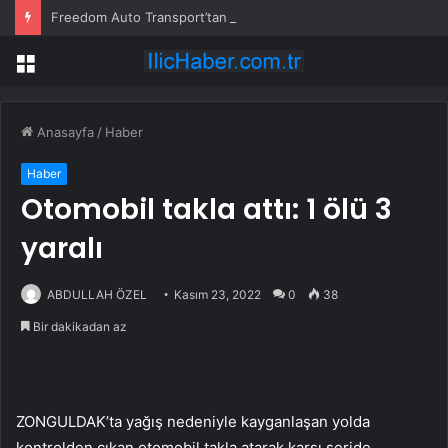
Freedom Auto Transport’tan Araç Nakliyesi Güvenliği Rehberi
Menü
Anasayfa
/
Haber
Haber
Otomobil takla attı: 1 ölü 3
yaralı
ABDULLAH ÖZEL
Kasım 23, 2022
0
38
Bir dakikadan az
ZONGULDAK’ta yağış nedeniyle kayganlaşan yolda
kontrolden çıkan otomobil takla atarak karşı şeride