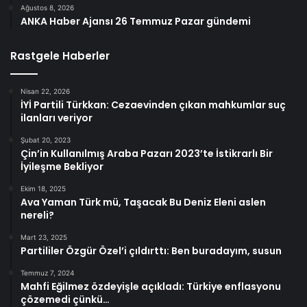
Ağustos 8, 2026
ANKA Haber Ajansı 26 Temmuz Pazar gündemi
Rastgele Haberler
Nisan 22, 2026
İYİ Partili Türkkan: Cezaevinden çıkan mahkumlar suç
ilanları veriyor
Şubat 20, 2023
Çin’in Kullanılmış Araba Pazarı 2023’te İstikrarlı Bir
İyileşme Bekliyor
Ekim 18, 2025
Ava Yaman Türk mü, Taşacak Bu Deniz Eleni aslen
nereli?
Mart 23, 2025
Partililer Özgür Özel’i çıldırttı: Ben buradayım, susun
Temmuz 7, 2024
Mahfi Eğilmez özdeyişle açıkladı: Türkiye enflasyonu
çözemedi çünkü…