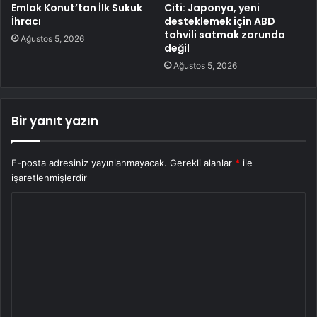
Emlak Konut’tan İlk Sukuk
Citi: Japonya, yeni
İhracı
desteklemek için ABD
tahvili satmak zorunda
Ağustos 5, 2026
değil
Ağustos 5, 2026
Bir yanıt yazın
E-posta adresiniz yayınlanmayacak.
Gerekli alanlar
*
ile
işaretlenmişlerdir
Y
o
r
u
m
*