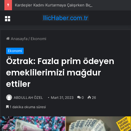
Kardeşler Kadını Kurtarmaya Çalışırken Bıçaklandı
Menü
Anasayfa
/
Ekonomi
Ekonomi
Öztrak: Fazla prim ödeyen
emeklilerimizi mağdur
ettiler
ABDULLAH ÖZEL
Mart 31, 2023
0
26
1 dakika okuma süresi