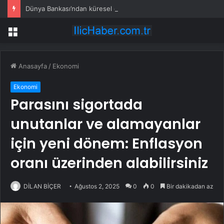
Dünya Bankası’ndan küresel ekonomik kriz uyarısı
Menü
Anasayfa
/
Ekonomi
Ekonomi
Parasını sigortada
unutanlar ve alamayanlar
için yeni dönem: Enflasyon
oranı üzerinden alabilirsiniz
DİLAN BİÇER
Ağustos 2, 2025
0
0
Bir dakikadan az