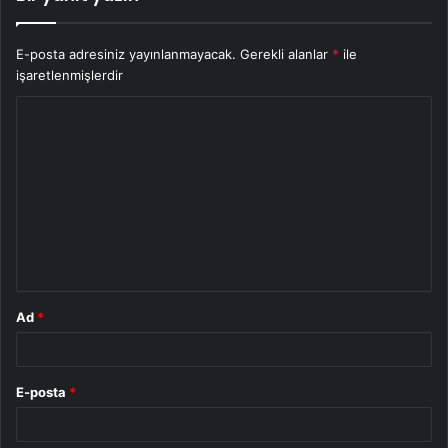
E-posta adresiniz yayınlanmayacak.
Gerekli alanlar
*
ile
işaretlenmişlerdir
Y
o
r
u
m
*
Ad
*
E-posta
*