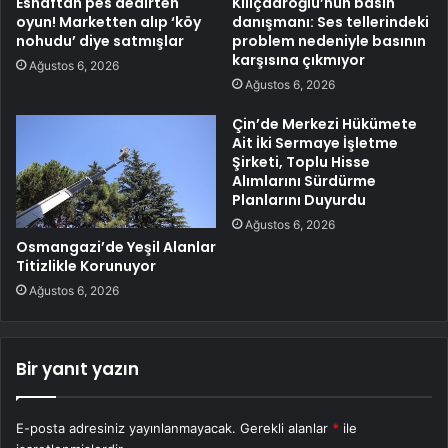
Esnaftan pes dedirten
Kılıçdaroğlu’nun basın
oyun! Marketten alıp ‘köy
danışmanı: Ses tellerindeki
nohudu’ diye satmışlar
problem nedeniyle basının
karşısına çıkmıyor
Ağustos 6, 2026
Ağustos 6, 2026
Çin’de Merkezi Hükümete
Ait İki Sermaye İşletme
Şirketi, Toplu Hisse
Alımlarını Sürdürme
Planlarını Duyurdu
Ağustos 6, 2026
Osmangazi’de Yeşil Alanlar
Titizlikle Korunuyor
Ağustos 6, 2026
Bir yanıt yazın
E-posta adresiniz yayınlanmayacak.
Gerekli alanlar
*
ile