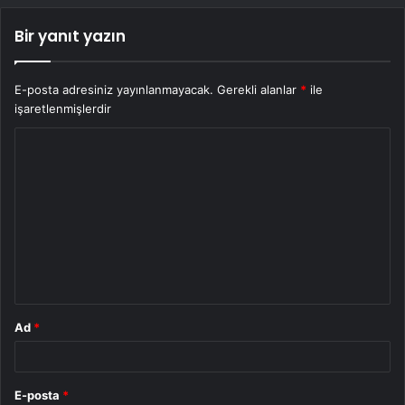
Bir yanıt yazın
E-posta adresiniz yayınlanmayacak.
Gerekli alanlar
*
ile
işaretlenmişlerdir
Y
o
r
u
m
*
Ad
*
E-posta
*