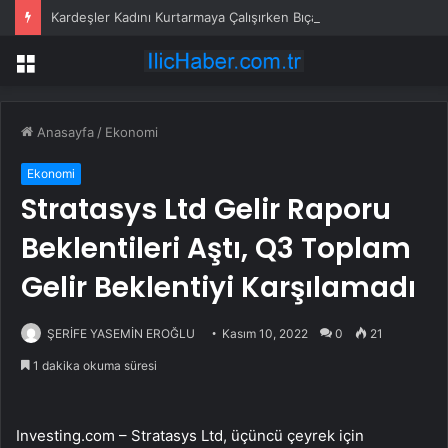
Kardeşler Kadını Kurtarmaya Çalışırken Bıçaklandı
Menü
Anasayfa
/
Ekonomi
Ekonomi
Stratasys Ltd Gelir Raporu
Beklentileri Aştı, Q3 Toplam
Gelir Beklentiyi Karşılamadı
ŞERİFE YASEMİN EROĞLU
Kasım 10, 2022
0
21
1 dakika okuma süresi
Investing.com – Stratasys Ltd, üçüncü çeyrek için