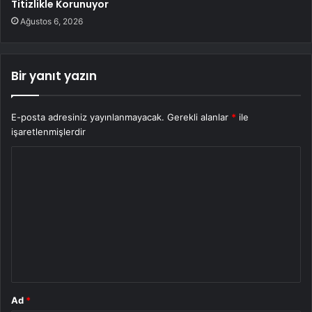
Titizlikle Korunuyor
Ağustos 6, 2026
Bir yanıt yazın
E-posta adresiniz yayınlanmayacak.
Gerekli alanlar
*
ile
işaretlenmişlerdir
Y
o
r
u
m
*
Ad
*