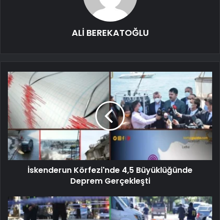
ALİ BEREKATOĞLU
İskenderun Körfezi'nde 4,5 Büyüklüğünde
Deprem Gerçekleşti