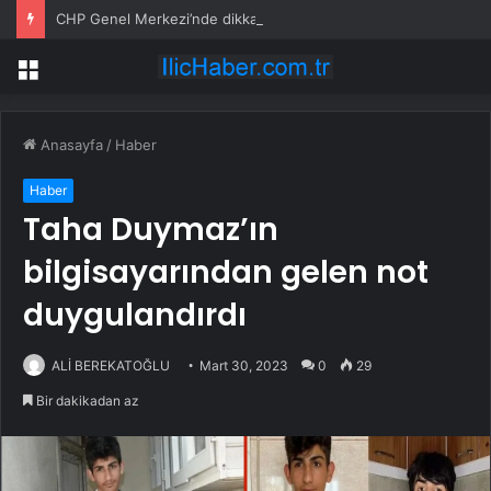
CHP Genel Merkezi’nde dikkat çeken afiş
Menü
Anasayfa
/
Haber
Haber
Taha Duymaz’ın
bilgisayarından gelen not
duygulandırdı
ALİ BEREKATOĞLU
Mart 30, 2023
0
29
Bir dakikadan az