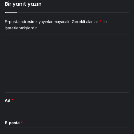
Bir yanıt yazın
E-posta adresiniz yayınlanmayacak.
Gerekli alanlar
*
ile
işaretlenmişlerdir
Y
o
r
u
m
*
Ad
*
E-posta
*