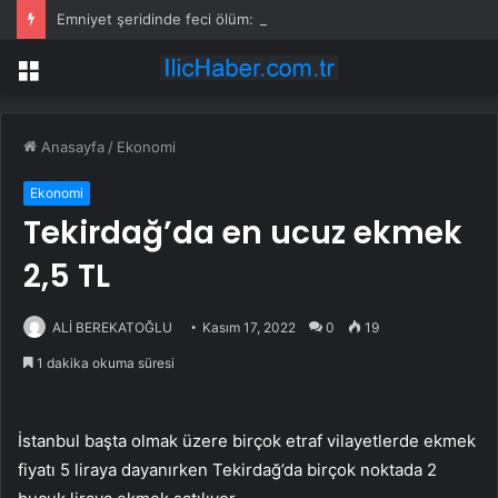
Emniyet şeridinde feci ölüm: Servis şoförüne midibüs çarptı
Menü
Anasayfa
/
Ekonomi
Ekonomi
Tekirdağ’da en ucuz ekmek
2,5 TL
ALİ BEREKATOĞLU
Kasım 17, 2022
0
19
1 dakika okuma süresi
İstanbul başta olmak üzere birçok etraf vilayetlerde ekmek
fiyatı 5 liraya dayanırken Tekirdağ’da birçok noktada 2