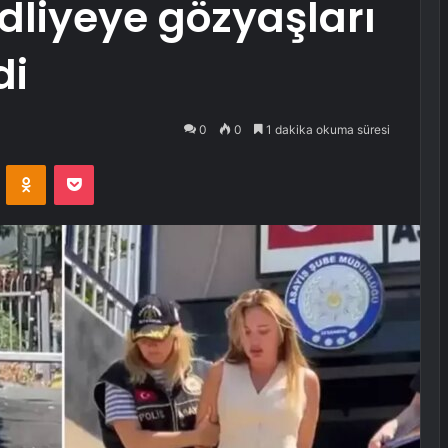
dliyeye gözyaşları
di
0
0
1 dakika okuma süresi
VKontakte
Odnoklassniki
Pocket