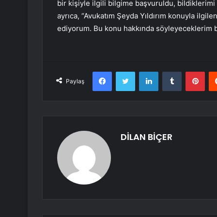
bir kişiyle ilgili bilgime başvuruldu, bildikleri
ayrıca, “Avukatım Şeyda Yıldırım konuyla ilgile
ediyorum. Bu konu hakkında söyleyeceklerim bu 
Facebook
Twitter
LinkedIn
Tumblr
Pint
Paylaş
DİLAN BİÇER