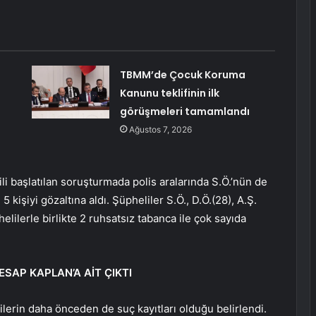
n
TBMM’de Çocuk Koruma
Kanunu teklifinin ilk
görüşmeleri tamamlandı
Ağustos 7, 2026
gili başlatılan soruşturmada polis aralarında S.Ö.’nün de
kişiyi gözaltına aldı. Şüpheliler S.Ö., D.Ö.(28), A.Ş.
helilerle birlikte 2 ruhsatsız tabanca ile çok sayıda
SAP KAPLAN’A AİT ÇIKTI
rin daha önceden de suç kayıtları olduğu belirlendi.