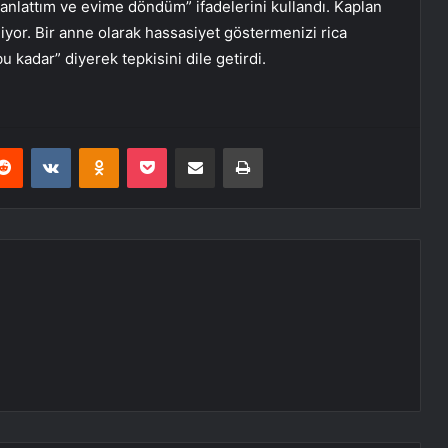
mi anlattım ve evime döndüm” ifadelerini kullandı. Kaplan
niyor. Bir anne olarak hassasiyet göstermenizi rica
kadar” diyerek tepkisini dile getirdi.
erest
Reddit
VKontakte
Odnoklassniki
Pocket
E-Posta ile paylaş
Yazdır