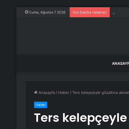
Dünya Ba
Cuma, Ağustos 7 2026
Son Dakika Haberleri
ANASAY
Anasayfa
/
Haber
/
Ters kelepçeyle gözaltına alınan
Haber
Ters kelepçeyle