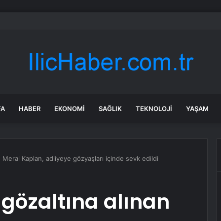
nkası’ndan küresel ekonomik kriz uyarısı
FA
HABER
EKONOMI
SAĞLIK
TEKNOLOJI
YAŞAM
 Meral Kaplan, adliyeye gözyaşları içinde sevk edildi
 gözaltına alınan