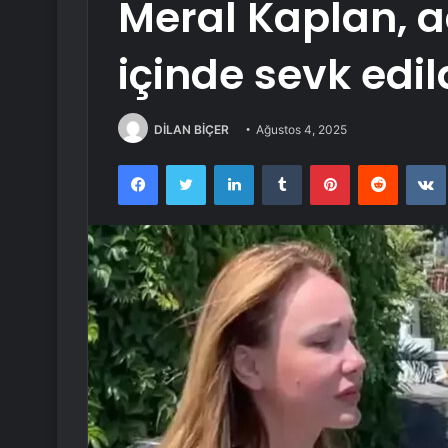
Meral Kaplan, a
içinde sevk edil
DİLAN BİÇER
Ağustos 4, 2025
Facebook
Twitter
LinkedIn
Tumblr
Pinterest
Reddit