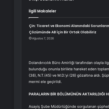
İlgili Makaleler
Çin: Ticaret ve Ekonomi Alanındaki Sorunları
Çözümünde AB İçin Bir Ortak Olabiliriz
Ağustos 7, 2026
Dolandırıcılık Büro Amirliği tarafından olayla il
bulunduğu onunla birlikte hareket eden toplam 5 
(38), N.T.(45) ve M.D.’yi (26) gözaltına aldı. Şüp
mermi ele geçirildi.
PARALARIN BİR BÖLÜMÜNÜN AKTARILDIĞI HE
Asayiş Şube Müdürlüğünde sorgulanan şüphelile