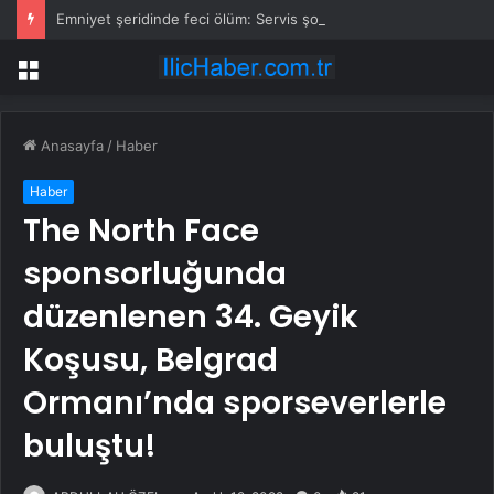
Emniyet şeridinde feci ölüm: Servis şoförüne midibüs çarptı
Menü
Anasayfa
/
Haber
Haber
The North Face
sponsorluğunda
düzenlenen 34. Geyik
Koşusu, Belgrad
Ormanı’nda sporseverlerle
buluştu!