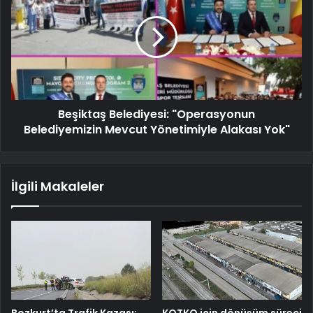
Beşiktaş Belediyesi: "Operasyonun
Belediyemizin Mevcut Yönetimiyle Alakası Yok"
İlgili Makaleler
Bozkurt’ta Trafik Kazası:
KOTKO için dönüşüm süreci