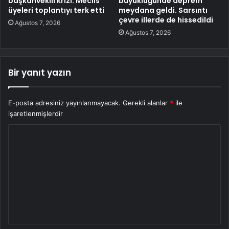
başkanvekili krizi: Meclis
büyüklüğünde deprem
üyeleri toplantıyı terk etti
meydana geldi. Sarsıntı
çevre illerde de hissedildi
Ağustos 7, 2026
Ağustos 7, 2026
Bir yanıt yazın
E-posta adresiniz yayınlanmayacak.
Gerekli alanlar
*
ile
işaretlenmişlerdir
Y
o
r
u
m
*