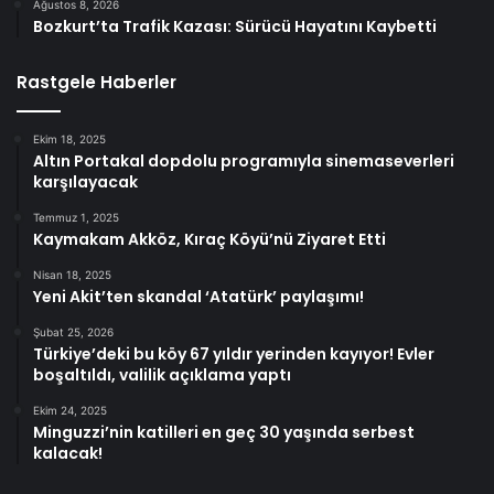
Ağustos 8, 2026
Bozkurt’ta Trafik Kazası: Sürücü Hayatını Kaybetti
Rastgele Haberler
Ekim 18, 2025
Altın Portakal dopdolu programıyla sinemaseverleri
karşılayacak
Temmuz 1, 2025
Kaymakam Akköz, Kıraç Köyü’nü Ziyaret Etti
Nisan 18, 2025
Yeni Akit’ten skandal ‘Atatürk’ paylaşımı!
Şubat 25, 2026
Türkiye’deki bu köy 67 yıldır yerinden kayıyor! Evler
boşaltıldı, valilik açıklama yaptı
Ekim 24, 2025
Minguzzi’nin katilleri en geç 30 yaşında serbest
kalacak!