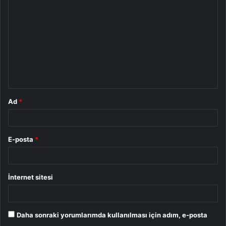
o
r
u
m
*
Ad
*
E-posta
*
İnternet sitesi
Daha sonraki yorumlarımda kullanılması için adım, e-posta