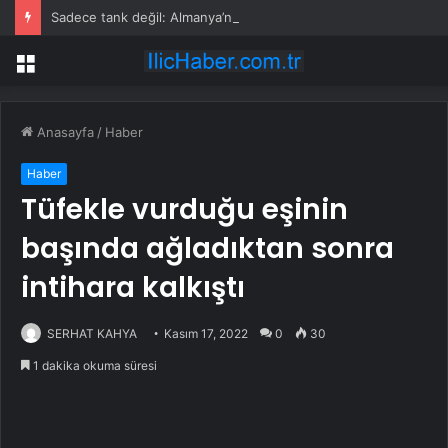
Sadece tank değil: Almanya’nın yeni savaş planı dikkat çekti
Menü
Anasayfa
/
Haber
Haber
Tüfekle vurduğu eşinin
başında ağladıktan sonra
intihara kalkıştı
SERHAT KAHYA
Kasım 17, 2022
0
30
1 dakika okuma süresi