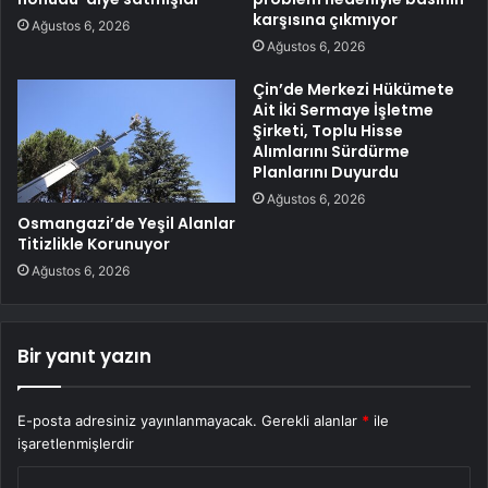
karşısına çıkmıyor
Ağustos 6, 2026
Ağustos 6, 2026
Çin’de Merkezi Hükümete
Ait İki Sermaye İşletme
Şirketi, Toplu Hisse
Alımlarını Sürdürme
Planlarını Duyurdu
Ağustos 6, 2026
Osmangazi’de Yeşil Alanlar
Titizlikle Korunuyor
Ağustos 6, 2026
Bir yanıt yazın
E-posta adresiniz yayınlanmayacak.
Gerekli alanlar
*
ile
işaretlenmişlerdir
Y