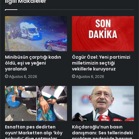
İlgili Makaleler
Minibüsün çarptığı kadın
Özgür Özel: Yeni partimizi
öldü, eşi ve yeğeni
milletimizin seçtiği
yaralandı
vekillerle kuruyoruz
Ağustos 6, 2026
Ağustos 6, 2026
Esnaftan pes dedirten
Kılıçdaroğlu’nun basın
oyun! Marketten alıp ‘köy
danışmanı: Ses tellerindeki
nohudu’ diye satmışlar
problem nedeniyle basının