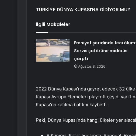
TÜRKİYE DÜNYA KUPASI’NA GİDİYOR MU?
İlgili Makaleler
Emniyet şeridinde feci ölüm
Servis şoförüne midibüs
çarptı
Ağustos 8, 2026
2022 Dünya Kupası’nda gayret edecek 32 ülke
Kupası Avrupa Elemeleri play-off çeşidi yarı fi
Kupası’na katılma bahtını kaybetti.
Peki, Dünya Kupası’nda hangi ülkeler yer alaca
A Kümesi: Katar, Hollanda, Senegal, Ekva