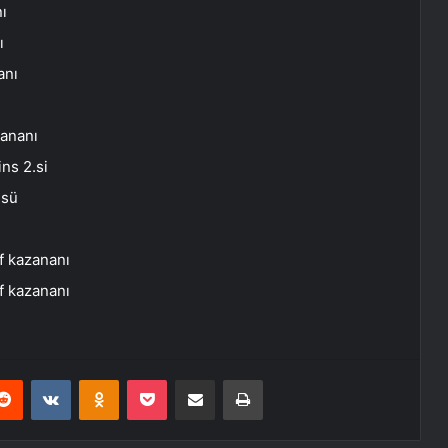
ı
ı
anı
ananı
ns 2.si
.sü
f kazananı
f kazananı
erest
Reddit
VKontakte
Odnoklassniki
Pocket
E-Posta ile paylaş
Yazdır