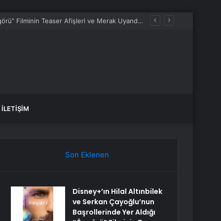
Disney+’ın Hilal Altınbilek ve Serkan Çayoğlu’nun Başrollerinde Yer Aldığı “Öngörü” Filminin Teaser Afişleri ve Merak Uyandıran İlk Tanıtımı Yayımlandı
İLETIŞIM
Son Eklenen
Disney+’ın Hilal Altınbilek
ve Serkan Çayoğlu’nun
Başrollerinde Yer Aldığı