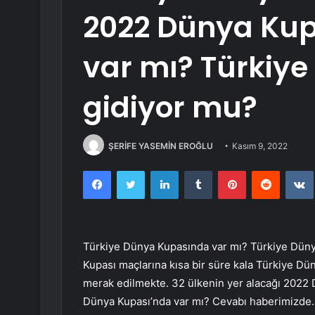
2022 Dünya Kup
var mı? Türkiy
gidiyor mu?
ŞERİFE YASEMİN EROĞLU
Kasım 9, 2022
Facebook
Twitter
LinkedIn
Tumblr
Pinterest
Reddit
Türkiye Dünya Kupasında var mı? Türkiye Düny
Kupası maçlarına kısa bir süre kala Türkiye Dü
merak edilmekte. 32 ülkenin yer alacağı 2022 
Dünya Kupası’nda var mı? Cevabı haberimizde