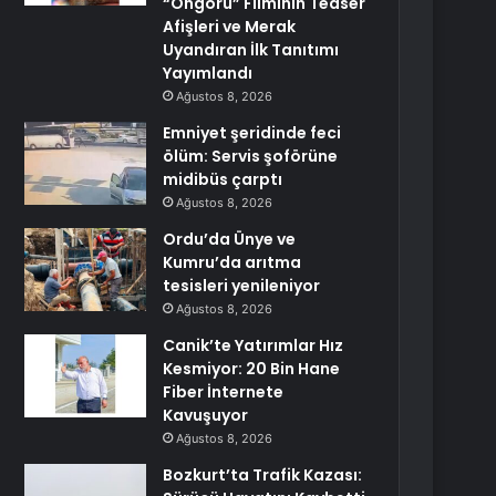
“Öngörü” Filminin Teaser
Afişleri ve Merak
Uyandıran İlk Tanıtımı
Yayımlandı
Ağustos 8, 2026
Emniyet şeridinde feci
ölüm: Servis şoförüne
midibüs çarptı
Ağustos 8, 2026
Ordu’da Ünye ve
Kumru’da arıtma
tesisleri yenileniyor
Ağustos 8, 2026
Canik’te Yatırımlar Hız
Kesmiyor: 20 Bin Hane
Fiber İnternete
Kavuşuyor
Ağustos 8, 2026
Bozkurt’ta Trafik Kazası: