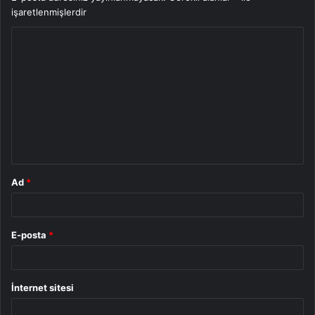
işaretlenmişlerdir
Y
o
r
u
m
*
Ad
*
E-posta
*
İnternet sitesi