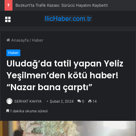
Bozkurt’ta Trafik Kazası: Sürücü Hayatını Kaybetti
Menü
Anasayfa
/
Haber
Haber
Uludağ’da tatil yapan Yeliz
Yeşilmen’den kötü haber!
“Nazar bana çarptı”
SERHAT KAHYA
Şubat 2, 2024
0
14
1 dakika okuma süresi