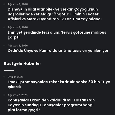
Ağustos 8, 2026
Disney+’ın Hilal Altınbilek ve Serkan Çayoğlu’nun
Başrollerinde Yer Aldığı “Öngörü” Filminin Teaser
Afişleri ve Merak Uyandıran İlk Tanıtımı Yayımlandı
Ağustos 8, 2026
Emniyet şeridinde feci ölüm: Servis şoförüne midibüs
çarptı
Ağustos 8, 2026
Ordu’da Ünye ve Kumru’da arıtma tesisleri yenileniyor
Rastgele Haberler
Eylül 9, 2025
Emekli promosyonları rekor kırdı: Bir banka 30 bin TL’ye
çıkardı
Ağustos 7, 2025
Konuşanlar Exxen’den kaldırıldı mı? Hasan Can
Kaya’nın sunduğu Konuşanlar programı hangi
platforma geçti?