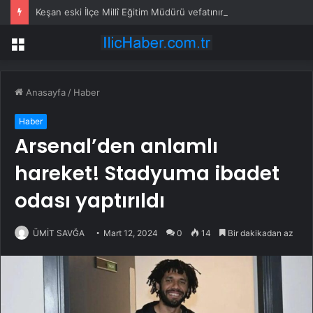
Keşan eski İlçe Millî Eğitim Müdürü vefatının yıl dönümünde anıldı
Menü
Anasayfa
/
Haber
Haber
Arsenal’den anlamlı
hareket! Stadyuma ibadet
odası yaptırıldı
ÜMİT SAVĞA
Mart 12, 2024
0
14
Bir dakikadan az