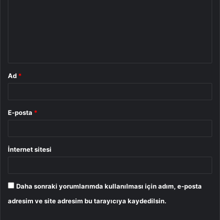
r
u
m
*
Ad
*
E-posta
*
İnternet sitesi
Daha sonraki yorumlarımda kullanılması için adım, e-posta
adresim ve site adresim bu tarayıcıya kaydedilsin.