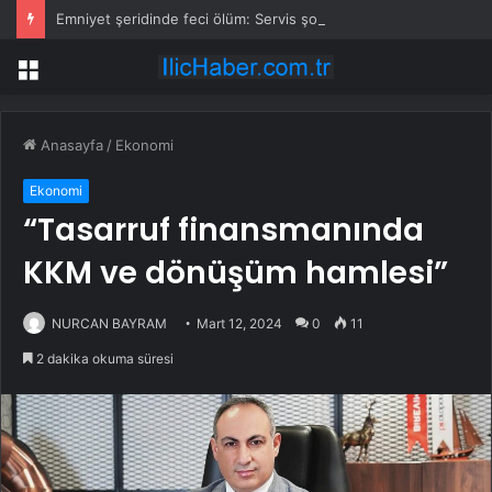
Emniyet şeridinde feci ölüm: Servis şoförüne midibüs çarptı
Menü
Anasayfa
/
Ekonomi
Ekonomi
“Tasarruf finansmanında
KKM ve dönüşüm hamlesi”
NURCAN BAYRAM
Mart 12, 2024
0
11
2 dakika okuma süresi