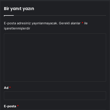
Bir yanıt yazın
E-posta adresiniz yayınlanmayacak.
Gerekli alanlar
*
ile
işaretlenmişlerdir
Y
o
r
u
m
*
Ad
*
E-posta
*