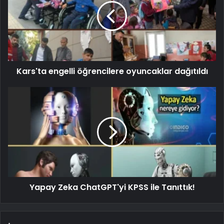
Kars'ta engelli öğrencilere oyuncaklar dağıtıldı
Yapay Zeka ChatGPT'yi KPSS ile Tanıttık!