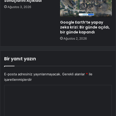
Sonuçlarını Açıkladı
Ağustos 3, 2026
Google Earth’te yapay
zeka krizi: Bir günde açıldı,
bir günde kapandı
Ağustos 2, 2026
Bir yanıt yazın
E-posta adresiniz yayınlanmayacak.
Gerekli alanlar
*
ile
işaretlenmişlerdir
Y
o
r
u