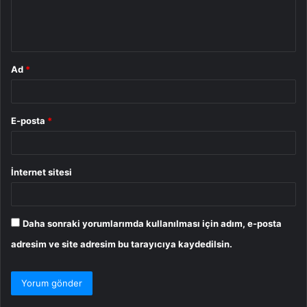
m
*
Ad
*
E-posta
*
İnternet sitesi
Daha sonraki yorumlarımda kullanılması için adım, e-posta
adresim ve site adresim bu tarayıcıya kaydedilsin.