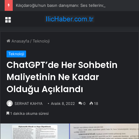
Kılıçdaroğlu’nun basın danışmanı: Ses tellerindeki problem nedeniyle basının karşısına çıkmıyor
Menü
Anasayfa
/
Teknoloji
Teknoloji
ChatGPT’de Her Sohbetin
Maliyetinin Ne Kadar
Olduğu Açıklandı
SERHAT KAHYA
Aralık 8, 2022
0
18
1 dakika okuma süresi