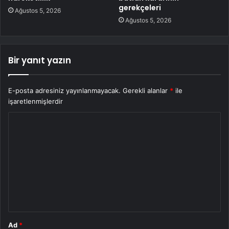
gerekçeleri
Ağustos 5, 2026
Ağustos 5, 2026
Bir yanıt yazın
E-posta adresiniz yayınlanmayacak.
Gerekli alanlar
*
ile
işaretlenmişlerdir
Y
o
r
u
m
*
Ad
*